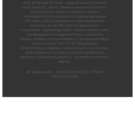
2023 © Магазин My Store - продажа и ремонт техники
Apple, Samsung, Xiaomi. Товарные знаки используются с
целью описания товара, в отношении которых
производятся услуги по ремонту и продаже магазином
«My Store». Услуги оказываются в неавторизованном
сервисном центре «My Store» не связанными с
компаниями. Правообладателями товарных знаков и/или
с ее официальными представителями в отношении
товаров, которые уже были введены в гражданский оборот
в смысле статьи 1487 ГК РФ. Информация о
соответствующих моделях и комплектациях и их наличии,
ценах, возможных выгодах и условиях приобретения
доступна в магазине
mystore63.ru
. Не является публичной
офертой.
ИП Меркулов М.С., ИНН 631505945724, ОГРНИП
315631300042912