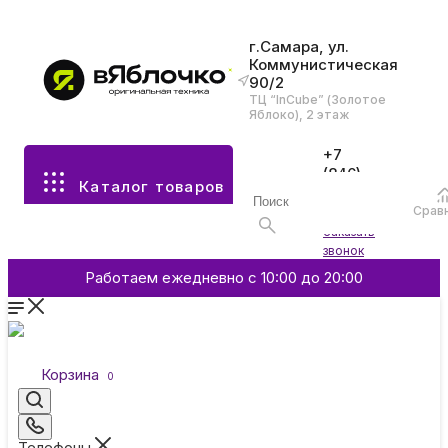
г.Самара, ул.
Коммунистическая
90/2
Все разделы каталога
ТЦ “InCube” (Золотое
Яблоко), 2 этаж
Apple
+7
(846)
Каталог товаров
970-
70-77
Аксессуары
Срав
Войти
Заказать
звонок
Смартфоны и гаджеты
Работаем ежедневно с 10:00 до 20:00
Dyson
Корзина
0
Garmin
Телефоны