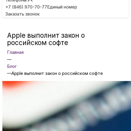
Игровые приставки
+7 (846) 970-70-77
Единый номер
Заказать звонок
Умные очки
Apple выполнит закон о
Умные кольца
российском софте
Главная
Фитнес-браслеты
—
Блог
—
Apple выполнит закон о российском софте
Туризм и отдых
Товары для детей
Фототехника
ТВ и проекторы