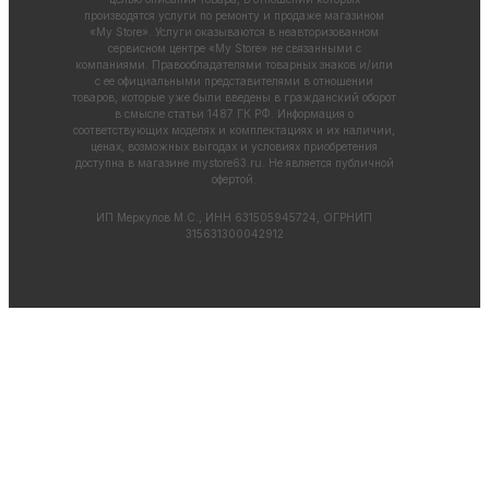
производятся услуги по ремонту и продаже магазином
«My Store». Услуги оказываются в неавторизованном
сервисном центре «My Store» не связанными с
компаниями. Правообладателями товарных знаков и/или
с ее официальными представителями в отношении
товаров, которые уже были введены в гражданский оборот
в смысле статьи 1487 ГК РФ. Информация о
соответствующих моделях и комплектациях и их наличии,
ценах, возможных выгодах и условиях приобретения
доступна в магазине
mystore63.ru
. Не является публичной
офертой.
ИП Меркулов М.С., ИНН 631505945724, ОГРНИП
315631300042912