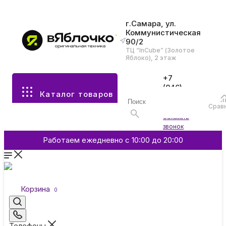
г.Самара, ул.
Коммунистическая
90/2
Все разделы каталога
ТЦ “InCube” (Золотое
Яблоко), 2 этаж
Apple
+7
(846)
Каталог товаров
970-
70-77
Аксессуары
Срав
Войти
Заказать
звонок
Смартфоны и гаджеты
Работаем ежедневно с 10:00 до 20:00
Dyson
Корзина
0
Garmin
Телефоны