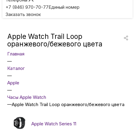
Игровые приставки
+7 (846) 970-70-77
Единый номер
Заказать звонок
Умные очки
Apple Watch Trail Loop
Умные кольца
оранжевого/бежевого цвета
Главная
Фитнес-браслеты
—
Каталог
—
Туризм и отдых
Apple
—
Товары для детей
Часы Apple Watch
—
Apple Watch Trail Loop оранжевого/бежевого цвета
Фототехника
Apple Watch Series 11
ТВ и проекторы