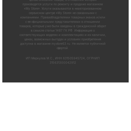
производятся услуги по ремонту и продаже магазином
«My Store». Услуги оказываются в неавторизованном
сервисном центре «My Store» не связанными с
компаниями. Правообладателями товарных знаков и/или
с ее официальными представителями в отношении
товаров, которые уже были введены в гражданский оборот
в смысле статьи 1487 ГК РФ. Информация о
соответствующих моделях и комплектациях и их наличии,
ценах, возможных выгодах и условиях приобретения
доступна в магазине
mystore63.ru
. Не является публичной
офертой.
ИП Меркулов М.С., ИНН 631505945724, ОГРНИП
315631300042912