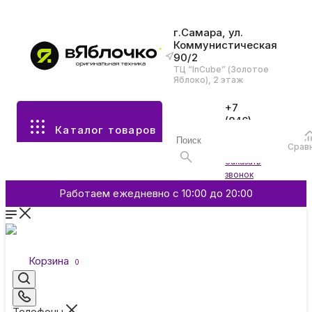
г.Самара, ул.
Коммунистическая
90/2
Все разделы каталога
ТЦ “InCube” (Золотое
Яблоко), 2 этаж
Apple
+7
(846)
Каталог товаров
970-
70-77
Аксессуары
Срав
Войти
Заказать
звонок
Смартфоны и гаджеты
Работаем ежедневно с 10:00 до 20:00
Dyson
Корзина
0
Garmin
Телефоны