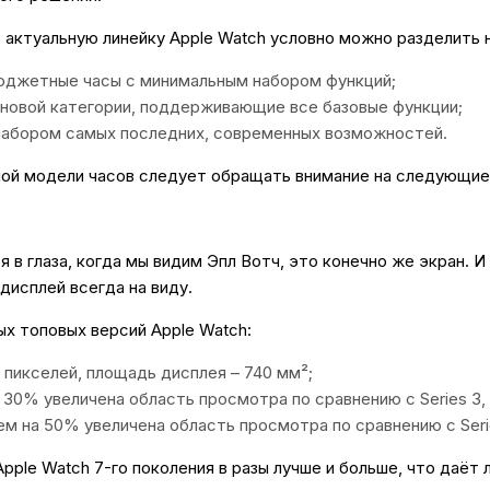
 актуальную линейку Apple Watch условно можно разделить н
Автомобильные аксе
юджетные часы с минимальным набором функций;
новой категории, поддерживающие все базовые функции;
Сервисный центр Apple в
 набором самых последних, современных возможностей.
ной модели часов следует обращать внимание на следующие
Подарочные сертиф
Аудио
я в глаза, когда мы видим Эпл Вотч, это конечно же экран. 
 дисплей всегда на виду.
х топовых версий Apple Watch:
0 пикселей, площадь дисплея – 740 мм²;
а 30% увеличена область просмотра по сравнению с Series 3,
чем на 50% увеличена область просмотра по сравнению с Seri
Apple Watch 7-го поколения в разы лучше и больше, что даё