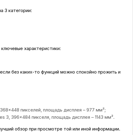
а 3 категории:
ссуары
 Самаре
 ключевые характеристики:
икаты
И если без каких-то функций можно спокойно прожить и
 368×448 пикселей, площадь дисплея – 977 мм²;
es 3, 396×484 пикселя, площадь дисплея – 1143 мм².
т лучший обзор при просмотре той или иной информации.