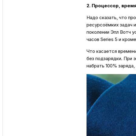
2. Процессор, врем
Надо сказать, что пр
ресурсоëмких задач и
поколении Эпл Вотч у
часов Series 5 и кром
Что касается времени 
без подзарядки. При э
набрать 100% заряда, 