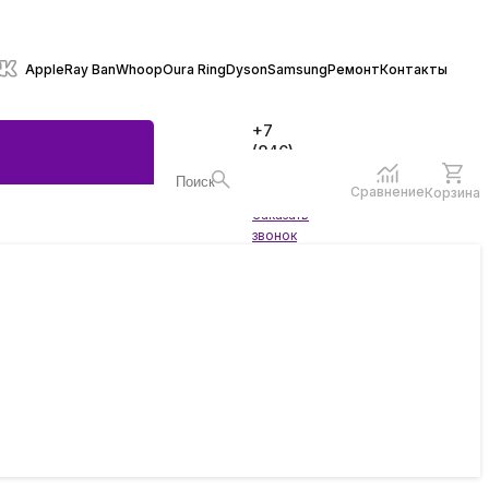
Apple
Ray Ban
Whoop
Oura Ring
Dyson
Samsung
Ремонт
Контакты
+7
(846)
970-
70-77
Сравнение
Корзина
Войти
Заказать
ы
звонок
жеты