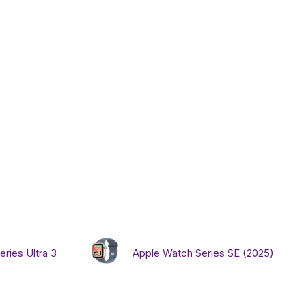
Игровые приста
Умные очк
Умные кольц
Фитнес-брасл
Туризм и отд
Товары для де
ries Ultra 3
Apple Watch Series SE (2025)
Фототехник
ТВ и проекто