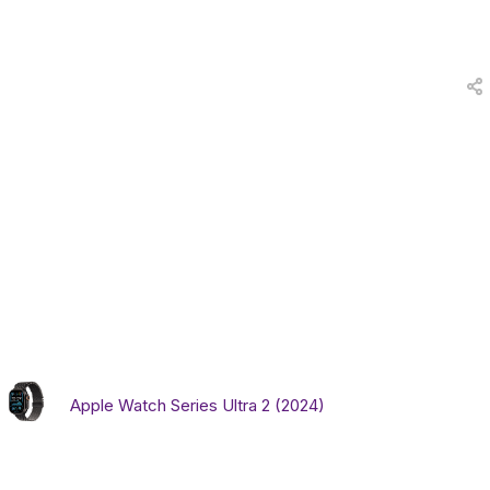
вки
и
а
еты
ых
тей
Apple Watch Series Ultra 2 (2024)
а
ры