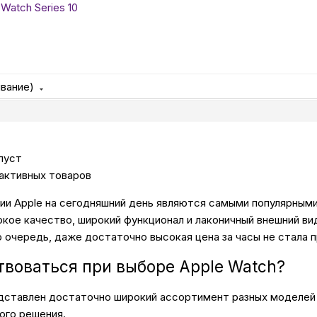
 Watch Series 10
Бытовая техни
Красота и здоро
ывание)
Сумки и чемод
пуст
Для дома и да
активных товаров
ии Apple на сегодняшний день являются самыми популярными
LEGO
окое качество, широкий функционал и лаконичный внешний ви
ю очередь, даже достаточно высокая цена за часы не стала п
Для домашних пит
твоваться при выборе Apple Watch?
дставлен достаточно широкий ассортимент разных моделей 
Умный дом и безопас
ого решения.