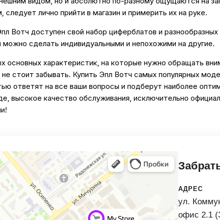
нешним видом, но и абсолютно по-разному ощущаются на зап
 следует лично прийти в магазин и примерить их на руке.
л Вотч доступен свой набор циферблатов и разнообразных р
ы можно сделать индивидуальными и непохожими на другие.
 основных характеристик, на которые нужно обращать вним
 не стоит забывать. Купить Эпл Вотч самых популярных мод
ью ответят на все ваши вопросы и подберут наиболее опти
де, высокое качество обслуживания, исключительно официал
и!
Забрать
АДРЕС
ул. Коммун
офис 2.1 (