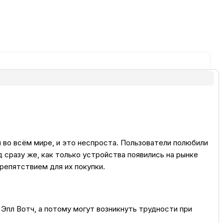
ка
вье
аны
чи
 во всём мире, и это неспроста. Пользователи полюбили
д сразу же, как только устройства появились на рынке
репятствием для их покупки.
омцев
Эпл Вотч, а потому могут возникнуть трудности при
ность