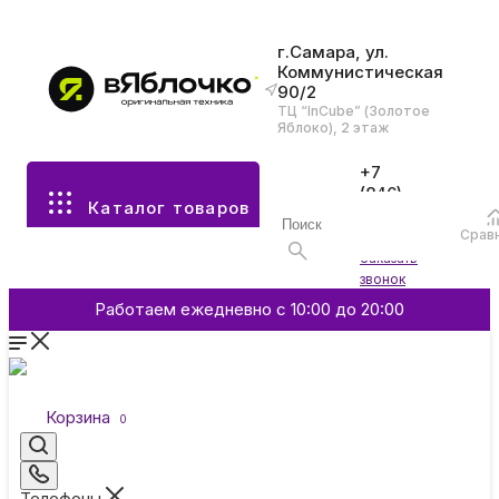
г.Самара, ул.
Коммунистическая
90/2
Все разделы каталога
ТЦ “InCube” (Золотое
Яблоко), 2 этаж
Apple
+7
(846)
Каталог товаров
970-
70-77
Аксессуары
Срав
Войти
Заказать
звонок
Смартфоны и гаджеты
Работаем ежедневно с 10:00 до 20:00
Dyson
Корзина
0
Garmin
Телефоны