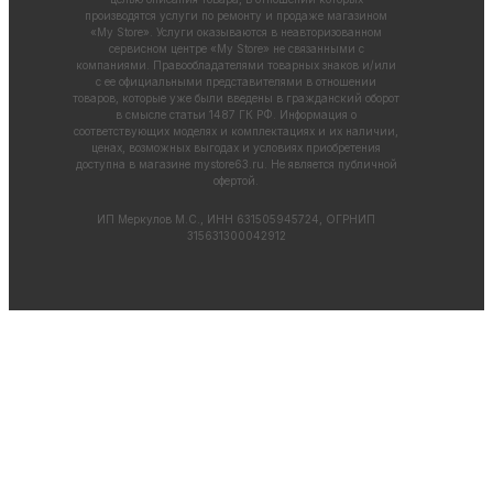
производятся услуги по ремонту и продаже магазином
«My Store». Услуги оказываются в неавторизованном
сервисном центре «My Store» не связанными с
компаниями. Правообладателями товарных знаков и/или
с ее официальными представителями в отношении
товаров, которые уже были введены в гражданский оборот
в смысле статьи 1487 ГК РФ. Информация о
соответствующих моделях и комплектациях и их наличии,
ценах, возможных выгодах и условиях приобретения
доступна в магазине
mystore63.ru
. Не является публичной
офертой.
ИП Меркулов М.С., ИНН 631505945724, ОГРНИП
315631300042912