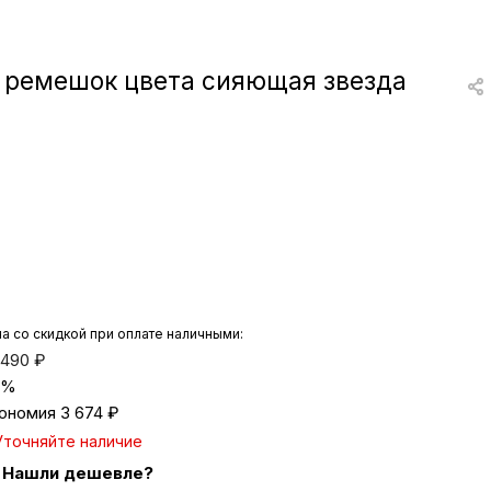
вки
ый ремешок цвета сияющая звезда
и
а
еты
ых
а со скидкой при оплате наличными:
тей
 490
₽
%
ономия
3 674
₽
а
Уточняйте наличие
Нашли дешевле?
ры