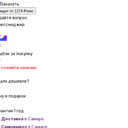
Заказать
редит от 1174 ₽/мес
ка
дайте вопрос
мессенджер
вье
аны
шбэк за покупку
₽
точняйте наличие
чи
шли дешевле?
чу в подарок
омцев
рантия 1 год
Доставка
в Самаре
ность
Самовывоз
в Самаре