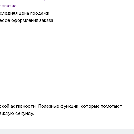
сплатно
оследняя цена продажи.
ссуары
ессе оформления заказа.
 Самаре
икаты
еской активности. Полезные функции, которые помогают
каждую секунду.