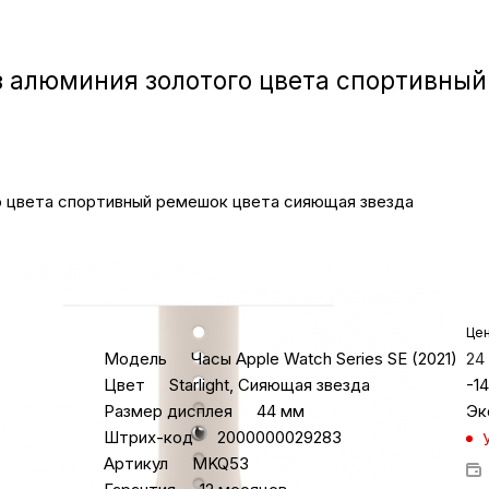
Игровые приста
 из алюминия золотого цвета спортивн
Умные очк
Умные кольц
ого цвета спортивный ремешок цвета сияющая звезда
Фитнес-брасл
Туризм и отд
Характеристики
Цен
Товары для де
Модель
Часы Apple Watch Series SE (2021)
24
Цвет
Starlight, Сияющая звезда
-
14
Размер дисплея
44 мм
Эк
Фототехник
Штрих-код
2000000029283
Артикул
MKQ53
ТВ и проекто