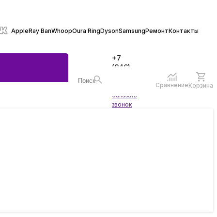
Apple
Ray Ban
Whoop
Oura Ring
Dyson
Samsung
Ремонт
Контакты
+7
(846)
970-
70-77
Сравнение
Корзина
Войти
Заказать
ы
звонок
жеты