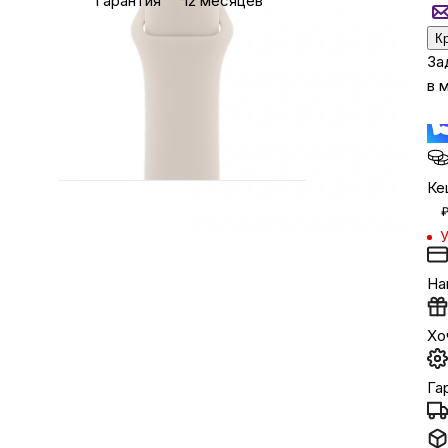
Гарантия
12 месяцев
К
Бытовая техни
За
в 
Красота и здоро
Сумки и чемод
Ке
У
Для дома и да
На
LEGO
Хо
Для домашних пит
Га
Умный дом и безопас