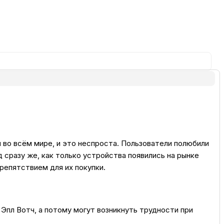
ка
вье
аны
чи
 во всём мире, и это неспроста. Пользователи полюбили
д сразу же, как только устройства появились на рынке
репятствием для их покупки.
омцев
Эпл Вотч, а потому могут возникнуть трудности при
ность