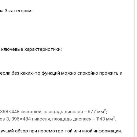
а 3 категории:
ссуары
 Самаре
 ключевые характеристики:
икаты
И если без каких-то функций можно спокойно прожить и
 368×448 пикселей, площадь дисплея – 977 мм²;
es 3, 396×484 пикселя, площадь дисплея – 1143 мм².
т лучший обзор при просмотре той или иной информации.