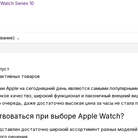
 Watch Series 10
Бытовая техни
Красота и здоро
ывание)
Сумки и чемод
пуст
Для дома и да
активных товаров
ии Apple на сегодняшний день являются самыми популярными
LEGO
окое качество, широкий функционал и лаконичный внешний ви
ю очередь, даже достаточно высокая цена за часы не стала п
Для домашних пит
твоваться при выборе Apple Watch?
дставлен достаточно широкий ассортимент разных моделей 
Умный дом и безопас
ого решения.