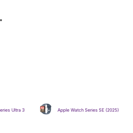
Игровые приста
"
Умные очк
Умные кольц
Фитнес-брасл
Туризм и отд
Товары для де
ries Ultra 3
Apple Watch Series SE (2025)
Фототехник
ТВ и проекто