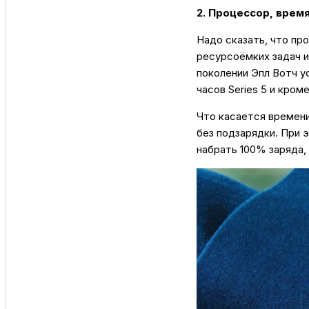
2. Процессор, врем
Надо сказать, что пр
ресурсоëмких задач и
поколении Эпл Вотч у
часов Series 5 и кром
Что касается времени 
без подзарядки. При э
набрать 100% заряда, 