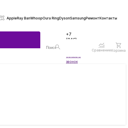
Apple
Ray Ban
Whoop
Oura Ring
Dyson
Samsung
Ремонт
Контакты
+7
(846)
970-
70-77
Сравнение
Корзина
Войти
Заказать
ы
звонок
жеты