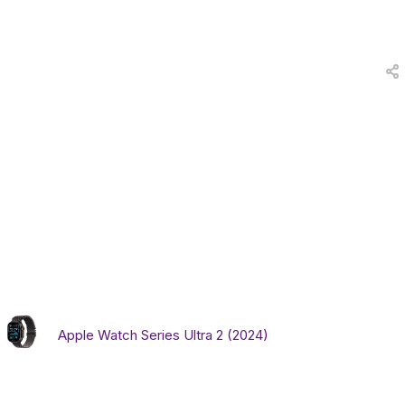
вки
и
а
еты
ых
тей
Apple Watch Series Ultra 2 (2024)
а
ры