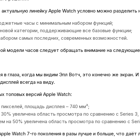
 актуальную линейку Apple Watch условно можно разделить н
Автомобильные аксе
юджетные часы с минимальным набором функций;
новой категории, поддерживающие все базовые функции;
Сервисный центр Apple в
 набором самых последних, современных возможностей.
ной модели часов следует обращать внимание на следующие
Подарочные сертиф
Аудио
я в глаза, когда мы видим Эпл Вотч, это конечно же экран. 
 дисплей всегда на виду.
х топовых версий Apple Watch:
0 пикселей, площадь дисплея – 740 мм²;
а 30% увеличена область просмотра по сравнению с Series 3,
чем на 50% увеличена область просмотра по сравнению с Seri
Apple Watch 7-го поколения в разы лучше и больше, что даё