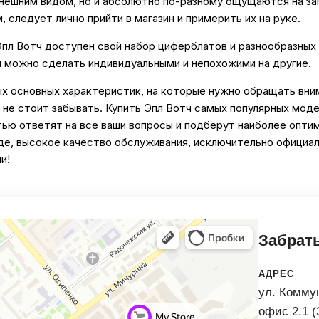
нешним видом, но и абсолютно по-разному ощущаются на зап
 следует лично прийти в магазин и примерить их на руке.
л Вотч доступен свой набор циферблатов и разнообразных р
ы можно сделать индивидуальными и непохожими на другие.
 основных характеристик, на которые нужно обращать вним
 не стоит забывать. Купить Эпл Вотч самых популярных мод
ью ответят на все ваши вопросы и подберут наиболее опти
де, высокое качество обслуживания, исключительно официал
и!
Забрать
АДРЕС
ул. Коммун
офис 2.1 (