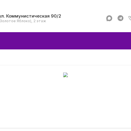
ул. Коммунистическая 90/2
(Золотое Яблоко), 2 этаж
Apple
Аксессуар
Смартфоны и гад
Dyson
Garmin