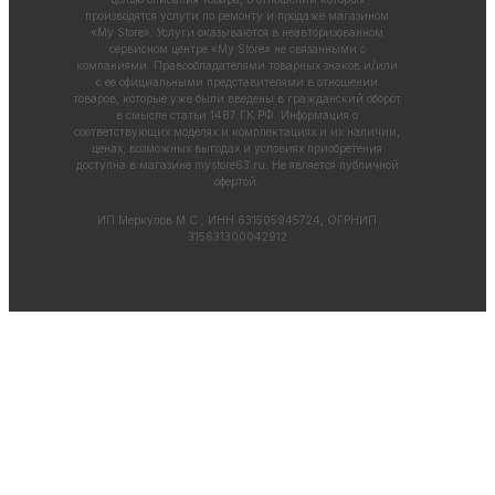
производятся услуги по ремонту и продаже магазином
«My Store». Услуги оказываются в неавторизованном
сервисном центре «My Store» не связанными с
компаниями. Правообладателями товарных знаков и/или
с ее официальными представителями в отношении
товаров, которые уже были введены в гражданский оборот
в смысле статьи 1487 ГК РФ. Информация о
соответствующих моделях и комплектациях и их наличии,
ценах, возможных выгодах и условиях приобретения
доступна в магазине
mystore63.ru
. Не является публичной
офертой.
ИП Меркулов М.С., ИНН 631505945724, ОГРНИП
315631300042912