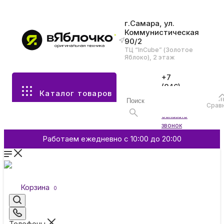
г.Самара, ул.
Коммунистическая
90/2
Все разделы каталога
ТЦ “InCube” (Золотое
Яблоко), 2 этаж
Apple
+7
(846)
Каталог товаров
970-
70-77
Аксессуары
Срав
Войти
Заказать
звонок
Смартфоны и гаджеты
Работаем ежедневно с 10:00 до 20:00
Dyson
Корзина
0
Garmin
Телефоны