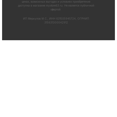
ценах, возможных выгодах и условиях приобретения
доступна в магазине
mystore63.ru
. Не является публичной
офертой.
ИП Меркулов М.С., ИНН 631505945724, ОГРНИП
315631300042912