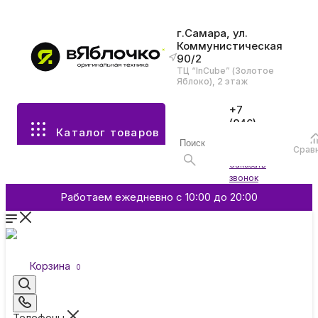
г.Самара, ул.
Коммунистическая
90/2
Все разделы каталога
ТЦ “InCube” (Золотое
Яблоко), 2 этаж
Apple
+7
(846)
Каталог товаров
970-
70-77
Аксессуары
Срав
Войти
Заказать
звонок
Смартфоны и гаджеты
Работаем ежедневно с 10:00 до 20:00
Dyson
Корзина
0
Garmin
Телефоны