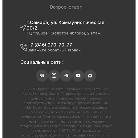
Вопрос-ответ
г.Самара, ул. Коммунистическая
90/2
ТЦ “InCube” (Золотое Яблоко), 2 этаж
+7 (846) 970-70-77
Закажите обратный звонок
Социальные сети:
2023 © Магазин My Store - продажа и ремонт техники
Apple, Samsung, Xiaomi. Товарные знаки используются с
целью описания товара, в отношении которых
производятся услуги по ремонту и продаже магазином
«My Store». Услуги оказываются в неавторизованном
сервисном центре «My Store» не связанными с
компаниями. Правообладателями товарных знаков и/или
с ее официальными представителями в отношении
товаров, которые уже были введены в гражданский оборот
в смысле статьи 1487 ГК РФ. Информация о
соответствующих моделях и комплектациях и их наличии,