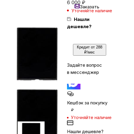
6 000
₽
Заказать
Уточняйте наличие
Бытовая техника
Нашли
дешевле?
Красота и здоровье
Кредит от 288
₽/мес
Сумки и чемоданы
Задайте вопрос
в мессенджер
Для дома и дачи
LEGO
Кешбэк за покупку
₽
Для домашних питомцев
Уточняйте наличие
Умный дом и безопасность
Нашли дешевле?