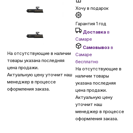
Хочу в подарок
Автомобильные аксессуары
Гарантия 1 год
Доставка
в
Сервисный центр Apple в Самаре
Самаре
Самовывоз
в
Подарочные сертификаты
На отсутствующие в наличии
Самаре
товары указана последняя
бесплатно
цена продажи.
На отсутствующие в
Аудио
Актуальную цену уточнит наш
наличии товары
менеджер в процессе
указана последняя
оформления заказа.
цена продажи.
Актуальную цену
уточнит наш
менеджер в процессе
оформления заказа.