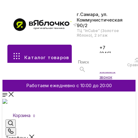
г.Самара, ул.
Коммунистическая
90/2
Все разделы каталога
ТЦ “InCube” (Золотое
Яблоко), 2 этаж
Apple
+7
(846)
Каталог товаров
970-
70-77
Аксессуары
Срав
Войти
Заказать
звонок
Смартфоны и гаджеты
Работаем ежедневно с 10:00 до 20:00
Dyson
Корзина
0
Garmin
Телефоны