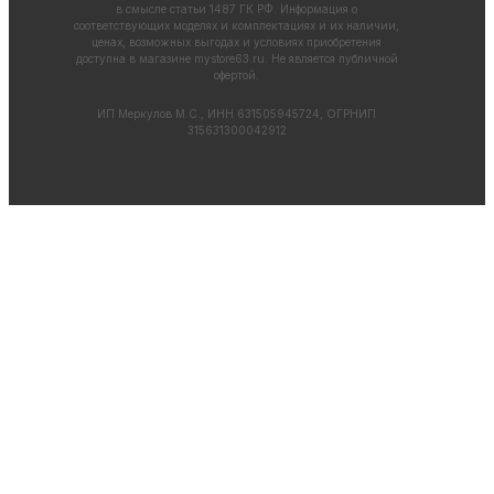
в смысле статьи 1487 ГК РФ. Информация о
соответствующих моделях и комплектациях и их наличии,
ценах, возможных выгодах и условиях приобретения
доступна в магазине
mystore63.ru
. Не является публичной
офертой.
ИП Меркулов М.С., ИНН 631505945724, ОГРНИП
315631300042912