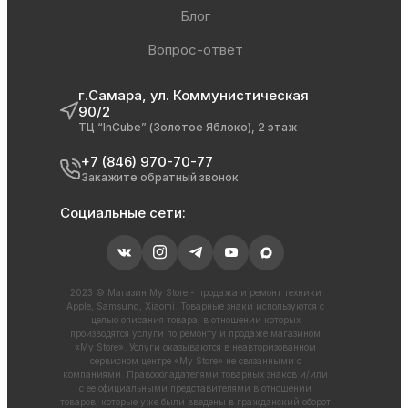
Блог
Вопрос-ответ
г.Самара, ул. Коммунистическая
90/2
ТЦ “InCube” (Золотое Яблоко), 2 этаж
+7 (846) 970-70-77
Закажите обратный звонок
Социальные сети:
2023 © Магазин My Store - продажа и ремонт техники
Apple, Samsung, Xiaomi. Товарные знаки используются с
целью описания товара, в отношении которых
производятся услуги по ремонту и продаже магазином
«My Store». Услуги оказываются в неавторизованном
сервисном центре «My Store» не связанными с
компаниями. Правообладателями товарных знаков и/или
с ее официальными представителями в отношении
товаров, которые уже были введены в гражданский оборот