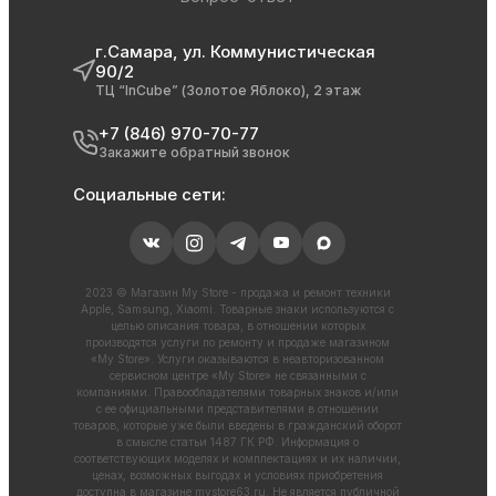
г.Самара, ул. Коммунистическая
90/2
ТЦ “InCube” (Золотое Яблоко), 2 этаж
+7 (846) 970-70-77
Закажите обратный звонок
Социальные сети:
2023 © Магазин My Store - продажа и ремонт техники
Apple, Samsung, Xiaomi. Товарные знаки используются с
целью описания товара, в отношении которых
производятся услуги по ремонту и продаже магазином
«My Store». Услуги оказываются в неавторизованном
сервисном центре «My Store» не связанными с
компаниями. Правообладателями товарных знаков и/или
с ее официальными представителями в отношении
товаров, которые уже были введены в гражданский оборот
в смысле статьи 1487 ГК РФ. Информация о
соответствующих моделях и комплектациях и их наличии,
ценах, возможных выгодах и условиях приобретения
доступна в магазине
mystore63.ru
. Не является публичной