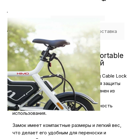
Описание
⭐️ Отзывы о нас ⭐️
Где купить
Оплата
Доставка
Замок Xiaomi Himo L150 Portable
Folding Cable Lock черный
Замок Xiaomi Himo L150 Portable Folding Cable Lock
- это надежное и удобное решение для защиты
вашего велосипеда от кражи. Он выполнен из
высококачественных материалов, что
обеспечивает долговечность и надежность
использования.
Замок имеет компактные размеры и легкий вес,
что делает его удобным для переноски и