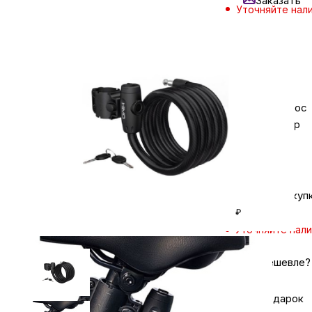
Заказать
Уточняйте нал
Нашли
Бытовая техника
дешевле?
Красота и здоровье
Задайте вопрос
в мессенджер
Сумки и чемоданы
Для дома и дачи
Кешбэк за покуп
₽
LEGO
Уточняйте нал
Для домашних питомцев
Нашли дешевле?
Хочу в подарок
Умный дом и безопасность