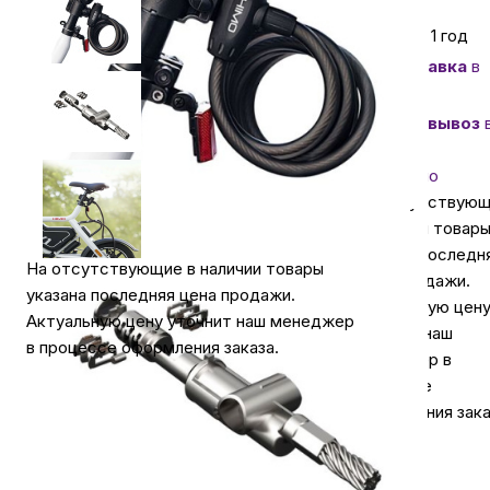
Гарантия 1 год
Автомобильные аксессуары
Доставка
в
Самаре
Сервисный центр Apple в Самаре
Самовывоз
Самаре
бесплатно
Подарочные сертификаты
На отсутствую
в наличии товар
Аудио
указана последн
На отсутствующие в наличии товары
цена продажи.
указана последняя цена продажи.
Актуальную цен
Актуальную цену уточнит наш менеджер
уточнит наш
в процессе оформления заказа.
менеджер в
процессе
оформления зака