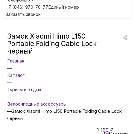
Игровые приставки
+7 (846) 970-70-77
Единый номер
Заказать звонок
Умные очки
Замок Xiaomi Himo L150
Умные кольца
Portable Folding Cable Lock
черный
Фитнес-браслеты
Главная
—
Каталог
Туризм и отдых
—
Туризм и отдых
Товары для детей
—
Велосипедные аксессуары
—
Замок Xiaomi Himo L150 Portable Folding Cable Lock
Фототехника
черный
1 190
₽
ТВ и проекторы