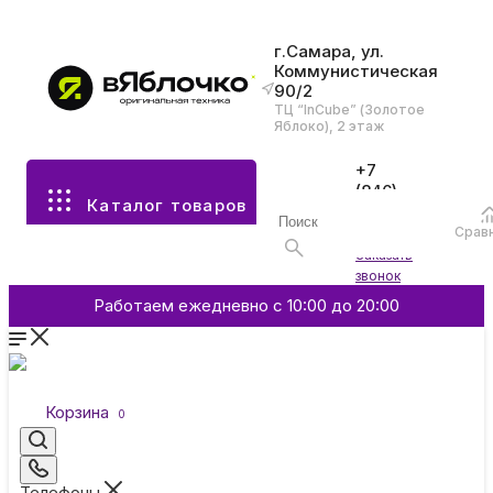
г.Самара, ул.
Коммунистическая
90/2
Все разделы каталога
ТЦ “InCube” (Золотое
Яблоко), 2 этаж
Apple
+7
(846)
Каталог товаров
970-
70-77
Аксессуары
Срав
Войти
Заказать
звонок
Смартфоны и гаджеты
Работаем ежедневно с 10:00 до 20:00
Dyson
Корзина
0
Garmin
Телефоны