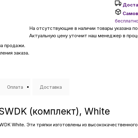
Доста
Самов
Автомобильные аксе
бесплатн
На отсутствующие в наличии товары указана п
Сервисный центр Apple в
Актуальную цену уточнит наш менеджер в проц
на продажи.
Подарочные сертиф
ения заказа.
Аудио
Оплата
Доставка
SWDK (комплект), White
DK White. Эти тряпки изготовлены из высококачественног