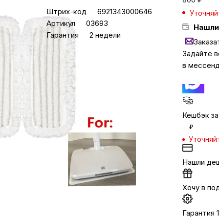
Штрих-код
6921343000646
Уточняй
Артикул
03693
Нашли
Бытовая техни
Гарантия
2 недели
Заказа
Задайте 
Красота и здоро
в мессен
Сумки и чемод
Кешбэк за
Для дома и да
₽
Уточняй
LEGO
Нашли де
Для домашних пит
Хочу в по
Умный дом и безопас
Гарантия 1