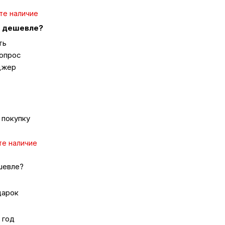
те наличие
 дешевле?
ка
ть
вопрос
вье
джер
аны
 покупку
чи
те наличие
шевле?
омцев
дарок
ность
 год