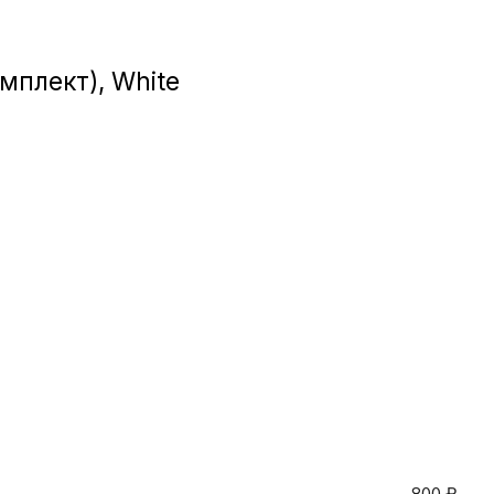
Игровые приста
плект), White
Умные очк
Умные кольц
Фитнес-брасл
Туризм и отд
Товары для де
Фототехник
ТВ и проекто
Характеристики
800
₽