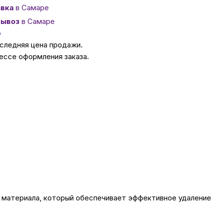
вка
в Самаре
ывоз
в Самаре
ссуары
о
оследняя цена продажи.
 Самаре
ессе оформления заказа.
икаты
о материала, который обеспечивает эффективное удаление