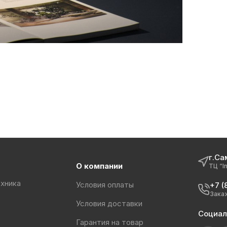
г.Са
О компании
ТЦ “I
хника
Условия оплаты
+7 (
Зака
Условия доставки
Социал
Гарантия на товар