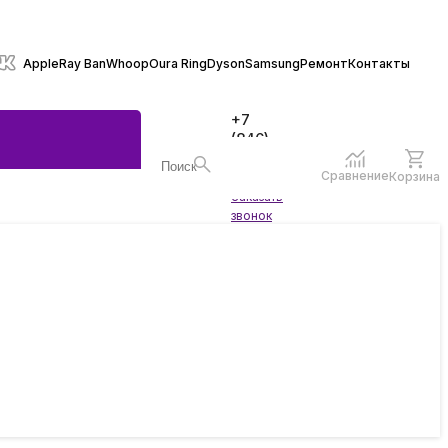
Apple
Ray Ban
Whoop
Oura Ring
Dyson
Samsung
Ремонт
Контакты
+7
(846)
970-
70-77
Сравнение
Корзина
Войти
Заказать
ы
звонок
жеты