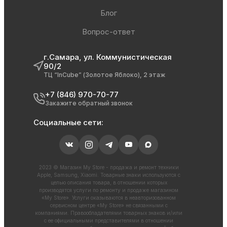
Блог
Вопрос-ответ
г.Самара, ул. Коммунистическая
90/2
ТЦ “InCube” (Золотое Яблоко), 2 этаж
+7 (846) 970-70-77
Закажите обратный звонок
Социальные сети:
2023 © Магазин My Store - продажа и ремонт техники
Apple, Samsung, Xiaomi. Товарные знаки используются с
целью описания товара, в отношении которых
производятся услуги по ремонту и продаже магазином
«My Store». Услуги оказываются в неавторизованном
сервисном центре «My Store» не связанными с
компаниями. Правообладателями товарных знаков и/или
с ее официальными представителями в отношении