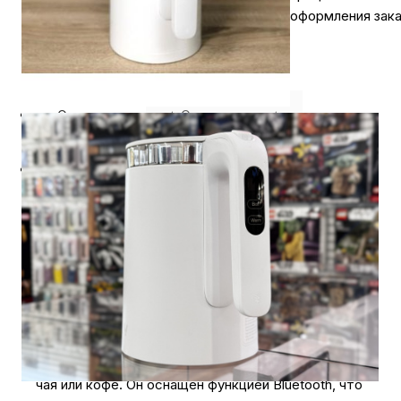
оформления зака
Описание
⭐️ Отзывы о нас ⭐️
Где купить
Оплата
Доставка
Электрочайник Xiaomi Viomi
Smart Kettle Bluetooth, White EU
(V-SK152C)
Электрочайник Xiaomi Viomi Smart Kettle Bluetooth
- это умное устройство, которое поможет вам
быстро и удобно приготовить горячую воду для
чая или кофе. Он оснащен функцией Bluetooth, что