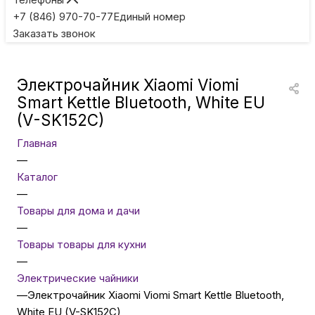
Игровые приставки
+7 (846) 970-70-77
Единый номер
Заказать звонок
Умные очки
Электрочайник Xiaomi Viomi
Умные кольца
Smart Kettle Bluetooth, White EU
(V-SK152C)
Фитнес-браслеты
Главная
—
Каталог
Туризм и отдых
—
Товары для дома и дачи
Товары для детей
—
Товары товары для кухни
—
Фототехника
Электрические чайники
—
Электрочайник Xiaomi Viomi Smart Kettle Bluetooth,
White EU (V-SK152C)
ТВ и проекторы