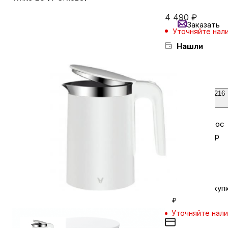
4 490
₽
Заказать
Бытовая техника
Уточняйте нал
Нашли
дешевле?
Красота и здоровье
Сумки и чемоданы
Кредит от 216
₽/мес
Задайте вопрос
Для дома и дачи
в мессенджер
LEGO
Кешбэк за покуп
Для домашних питомцев
₽
Уточняйте нал
Умный дом и безопасность