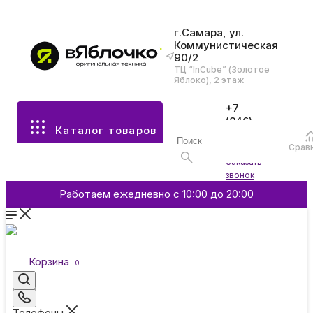
г.Самара, ул.
Коммунистическая
90/2
Все разделы каталога
ТЦ “InCube” (Золотое
Яблоко), 2 этаж
Apple
+7
(846)
Каталог товаров
970-
70-77
Аксессуары
Срав
Войти
Заказать
звонок
Смартфоны и гаджеты
Работаем ежедневно с 10:00 до 20:00
Dyson
Корзина
0
Garmin
Телефоны