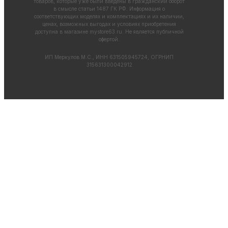
товаров, которые уже были введены в гражданский оборот
в смысле статьи 1487 ГК РФ. Информация о
соответствующих моделях и комплектациях и их наличии,
ценах, возможных выгодах и условиях приобретения
доступна в магазине
mystore63.ru
. Не является публичной
офертой.
ИП Меркулов М.С., ИНН 631505945724, ОГРНИП
315631300042912