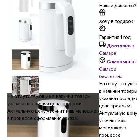
Нашли дешевле?
Автомобильные аксессуары
Хочу в подарок
Сервисный центр Apple в Самаре
Гарантия 1 год
Доставка
в
Подарочные сертификаты
Самаре
Самовывоз
Самаре
Аудио
бесплатно
На отсутствую
в наличии товар
На отсутствующие в наличии товары
указана последн
указана последняя цена продажи.
цена продажи.
Актуальную цену уточнит наш менеджер
Актуальную цен
в процессе оформления заказа.
уточнит наш
менеджер в
процессе