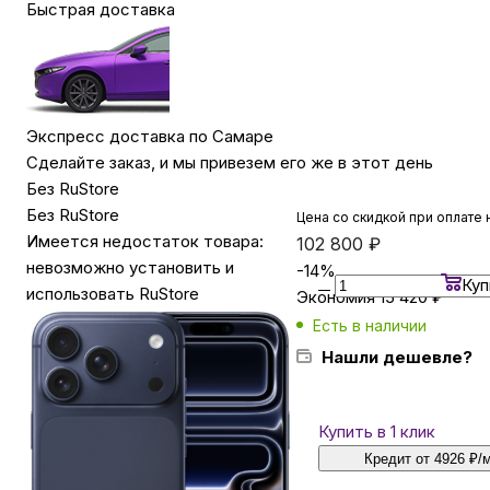
Быстрая доставка
Бытовая техника
Красота и здоровье
Экспресс доставка по Самаре
Сделайте заказ, и мы привезем его же в этот день
Без RuStore
Сумки и чемоданы
Без RuStore
Цена со скидкой при оплате 
Имеется недостаток товара:
102 800
₽
невозможно установить и
Для дома и дачи
-
14
%
Куп
использовать RuStore
Экономия
15 420
₽
Есть в наличии
LEGO
Нашли дешевле?
Для домашних питомцев
Купить в 1 клик
Кредит от 4926 ₽/
Умный дом и безопасность