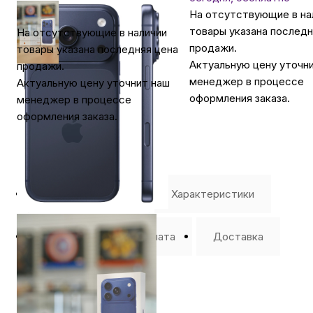
На отсутствующие в на
товары указана последн
На отсутствующие в наличии
продажи.
товары указана последняя цена
Актуальную цену уточн
продажи.
менеджер в процессе
Актуальную цену уточнит наш
оформления заказа.
менеджер в процессе
оформления заказа.
⭐️ Отзывы о нас ⭐️
Характеристики
Где купить
Оплата
Доставка