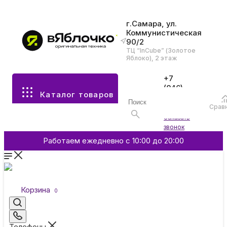
г.Самара, ул.
Коммунистическая
90/2
Все разделы каталога
ТЦ “InCube” (Золотое
Яблоко), 2 этаж
Apple
+7
(846)
Каталог товаров
970-
70-77
Аксессуары
Срав
Войти
Заказать
звонок
Смартфоны и гаджеты
Работаем ежедневно с 10:00 до 20:00
Dyson
Корзина
0
Garmin
Телефоны