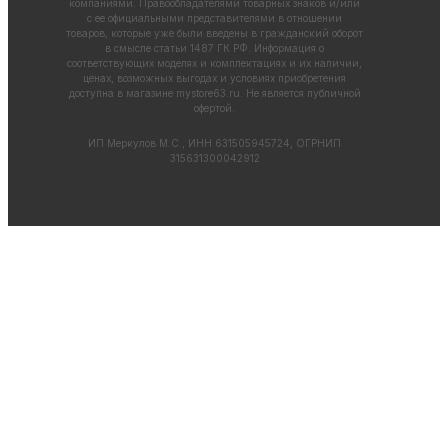
компаниями. Правообладателями товарных знаков и/или
с ее официальными представителями в отношении
товаров, которые уже были введены в гражданский оборот
в смысле статьи 1487 ГК РФ. Информация о
соответствующих моделях и комплектациях и их наличии,
ценах, возможных выгодах и условиях приобретения
доступна в магазине
mystore63.ru
. Не является публичной
офертой.
ИП Меркулов М.С., ИНН 631505945724, ОГРНИП
315631300042912