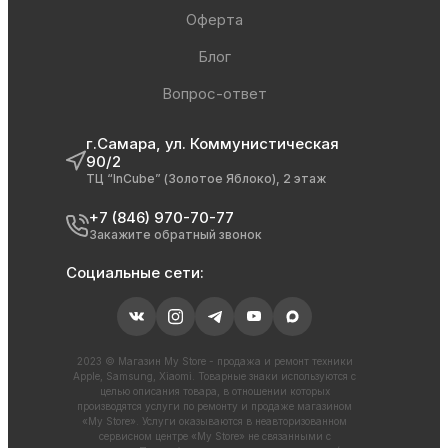
Оферта
Блог
Вопрос-ответ
г.Самара, ул. Коммунистическая
90/2
ТЦ “InCube” (Золотое Яблоко), 2 этаж
+7 (846) 970-70-77
Закажите обратный звонок
Социальные сети:
2023 © Магазин My Store - продажа и ремонт техники
Apple, Samsung, Xiaomi. Товарные знаки используются с
целью описания товара, в отношении которых
производятся услуги по ремонту и продаже магазином
«My Store». Услуги оказываются в неавторизованном
сервисном центре «My Store» не связанными с