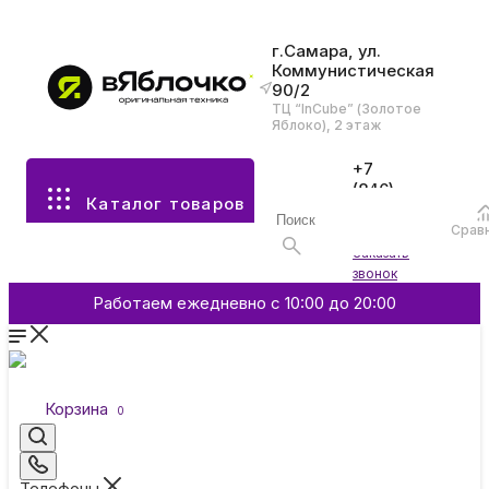
г.Самара, ул.
Коммунистическая
90/2
Все разделы каталога
ТЦ “InCube” (Золотое
Яблоко), 2 этаж
Apple
+7
(846)
Каталог товаров
970-
70-77
Аксессуары
Срав
Войти
Заказать
звонок
Смартфоны и гаджеты
Работаем ежедневно с 10:00 до 20:00
Dyson
Корзина
0
Garmin
Телефоны