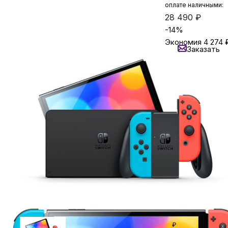
оплате наличными:
28 490
₽
-
14
%
Бытовая техника
Экономия
4 274
Заказать
Уточняйте нал
Красота и здоровье
Нашли
дешевле?
Сумки и чемоданы
Кредит от 1366
Для дома и дачи
₽/мес
Задайте вопрос
LEGO
в мессенджер
Для домашних питомцев
Кешбэк за покуп
Умный дом и безопасность
₽