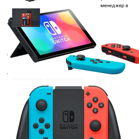
менеджер в
процессе
оформления зака
⭐️ Отзывы о нас ⭐️
Где купить
Оплата
Доставка