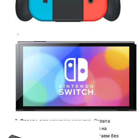
Оплачивайте покупки удобным способом. В
интернет-магазине My Store доступно несколько
вариантов оплаты:
1.
Наличными
.
При покупке в магазине My Store
или доставке курьером, вы можете оплатить
заказ наличными.
Оплата за технику Apple принимается только
наличными.
2.
Карты & NFC
.
В магазинах мы принимаем к
оплате карты всех типов, а также бесконтактные
платежи.
3.
Оплата для юридических лиц
.
Оплата
производиться безналичным платежом на
расчётный счёт магазина (важно работаем без