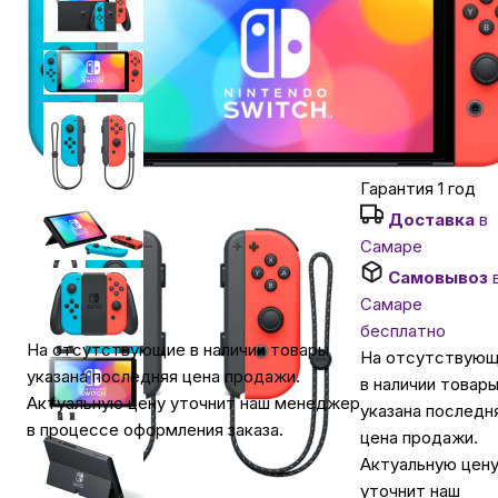
Уточняйте нал
Автомобильные аксессуары
Нашли дешевле?
Сервисный центр Apple в Самаре
Хочу в подарок
Гарантия 1 год
Подарочные сертификаты
Доставка
в
Самаре
Аудио
Самовывоз
Самаре
бесплатно
На отсутствующие в наличии товары
На отсутствую
указана последняя цена продажи.
в наличии товар
Актуальную цену уточнит наш менеджер
указана последн
в процессе оформления заказа.
цена продажи.
Актуальную цен
уточнит наш