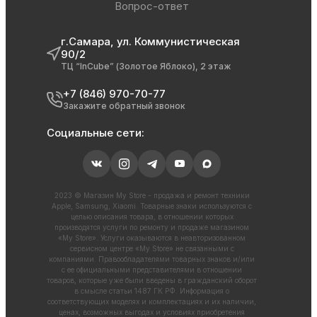
Вопрос-ответ
г.Самара, ул. Коммунистическая
90/2
ТЦ “InCube” (Золотое Яблоко), 2 этаж
+7 (846) 970-70-77
Закажите обратный звонок
Социальные сети:
2023 © Магазин My Store - продажа и ремонт техники
Apple, Samsung, Xiaomi. Товарные знаки используются с
целью описания товара, в отношении которых
производятся услуги по ремонту и продаже магазином
«My Store». Услуги оказываются в неавторизованном
сервисном центре «My Store» не связанными с
компаниями. Правообладателями товарных знаков и/или
с ее официальными представителями в отношении
товаров, которые уже были введены в гражданский оборот
в смысле статьи 1487 ГК РФ. Информация о
соответствующих моделях и комплектациях и их наличии,
ценах, возможных выгодах и условиях приобретения