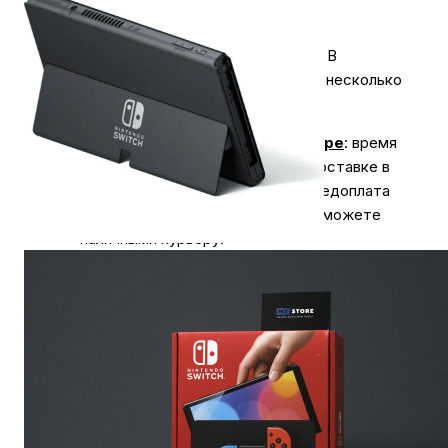
НДС)
Экономьте время на получении заказа. В
интернет-магазине My Store доступно несколько
вариантов доставки:
Доставка курьером по г. Самаре
: время
доставки с 10:00 до 20:00. При доставке в
отдаленные районы возможна предоплата
за доставку. Оплатить заказ вы сможете
наличными курьеру.
Курьерская доставка СДЭК
. Когда товар
поступит на склад, курьерская служба
свяжется для уточнения деталей.
Специалист предложит выбрать удобное
время доставки и уточнит адрес.
Осмотрите упаковку на целостность и
соответствие указанной комплектации.
Самовывоз
из нашего магазина в г. Самаре: