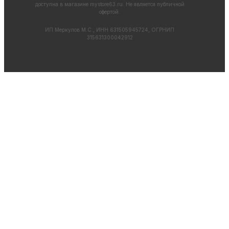
доступна в магазине
mystore63.ru
. Не является публичной
офертой.
ИП Меркулов М.С., ИНН 631505945724, ОГРНИП
315631300042912