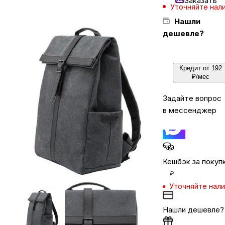
Заказать
Уточняйте нал
Нашли
Бытовая техника
дешевле?
Красота и здоровье
Кредит от 192
₽/мес
Сумки и чемоданы
Задайте вопрос
в мессенджер
Для дома и дачи
LEGO
Кешбэк за покуп
₽
Для домашних питомцев
Уточняйте нал
Нашли дешевле?
Умный дом и безопасность