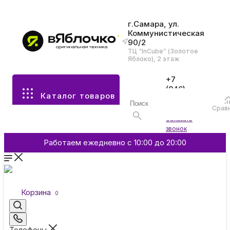
г.Самара, ул.
Коммунистическая
90/2
Все разделы каталога
ТЦ “InCube” (Золотое
Яблоко), 2 этаж
Apple
+7
(846)
Каталог товаров
970-
70-77
Аксессуары
Срав
Войти
Заказать
звонок
Смартфоны и гаджеты
Работаем ежедневно с 10:00 до 20:00
Dyson
Корзина
0
Garmin
Телефоны