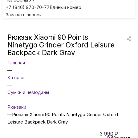
Игровые приставки
+7 (846) 970-70-77
Единый номер
Заказать звонок
Умные очки
Рюкзак Xiaomi 90 Points
Умные кольца
Ninetygo Grinder Oxford Leisure
Backpack Dark Gray
Фитнес-браслеты
Главная
—
Каталог
Туризм и отдых
—
Сумки и чемоданы
Товары для детей
—
Рюкзаки
—
Рюкзак Xiaomi 90 Points Ninetygo Grinder Oxford
Фототехника
Leisure Backpack Dark Gray
3 990
₽
ТВ и проекторы