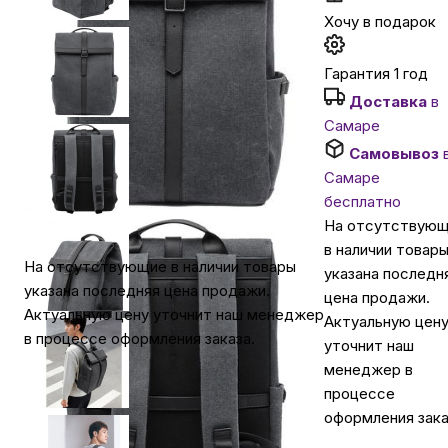
Хочу в подарок
Автомобильные аксессуары
Гарантия 1 год
Доставка
в
Сервисный центр Apple в Самаре
Самаре
Самовывоз
Подарочные сертификаты
Самаре
бесплатно
На отсутствую
Аудио
в наличии товар
На отсутствующие в наличии товары
указана последн
указана последняя цена продажи.
цена продажи.
Актуальную цену уточнит наш менеджер
Актуальную цен
в процессе оформления заказа.
уточнит наш
менеджер в
процессе
оформления зака