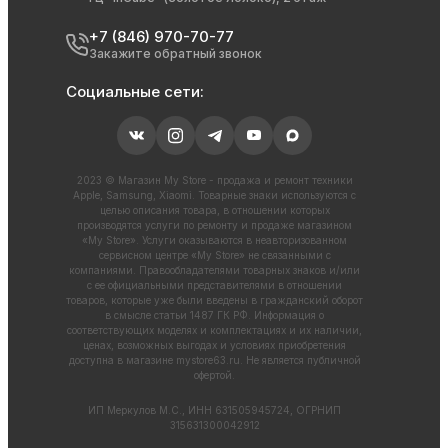
+7 (846) 970-70-77
Закажите обратный звонок
Социальные сети:
2023 © Магазин My Store - продажа и ремонт техники
Apple, Samsung, Xiaomi. Товарные знаки используются с
целью описания товара, в отношении которых
производятся услуги по ремонту и продаже магазином
«My Store». Услуги оказываются в неавторизованном
сервисном центре «My Store» не связанными с
компаниями. Правообладателями товарных знаков и/или
с ее официальными представителями в отношении
товаров, которые уже были введены в гражданский оборот
в смысле статьи 1487 ГК РФ. Информация о
соответствующих моделях и комплектациях и их наличии,
ценах, возможных выгодах и условиях приобретения
доступна в магазине
mystore63.ru
. Не является публичной
офертой.
ИП Меркулов М.С., ИНН 631505945724, ОГРНИП
315631300042912