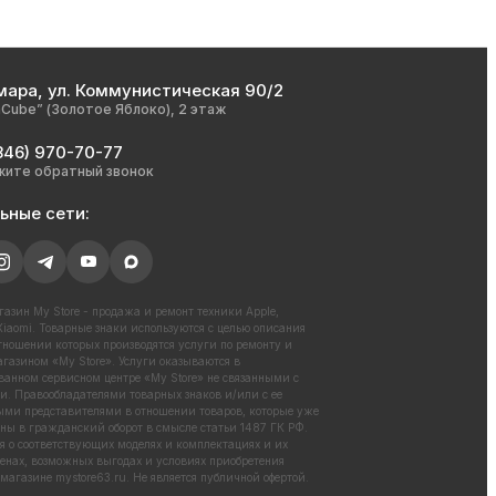
мара, ул. Коммунистическая 90/2
nCube” (Золотое Яблоко), 2 этаж
846) 970-70-77
жите обратный звонок
ьные сети:
азин My Store - продажа и ремонт техники Apple,
iaomi. Товарные знаки используются с целью описания
отношении которых производятся услуги по ремонту и
газином «My Store». Услуги оказываются в
ванном сервисном центре «My Store» не связанными с
. Правообладателями товарных знаков и/или с ее
ми представителями в отношении товаров, которые уже
ны в гражданский оборот в смысле статьи 1487 ГК РФ.
 о соответствующих моделях и комплектациях и их
енах, возможных выгодах и условиях приобретения
 магазине
mystore63.ru
. Не является публичной офертой.