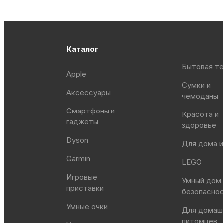
Каталог
Бытовая те
Apple
Сумки и
Аксессуары
чемоданы
Смартфоны и
Красота и
гаджеты
здоровье
Dyson
Для дома и
Garmin
LEGO
Игровые
Умный дом
приставки
безопасно
Умные очки
Для домаш
питомцев