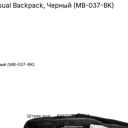
Игровые приста
asual Backpack, Черный (MB-037-BK)
Умные очк
Умные кольц
Фитнес-брасл
рный (MB-037-BK)
Туризм и отд
Товары для де
Характеристики
6 990
₽
Фототехник
Штрих-код
6923502402704
Уточняй
Артикул
MB-037-BK
Нашли
ТВ и проекто