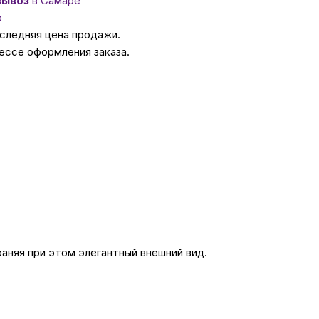
вывоз
в Самаре
о
ссуары
оследняя цена продажи.
ессе оформления заказа.
 Самаре
икаты
аняя при этом элегантный внешний вид.