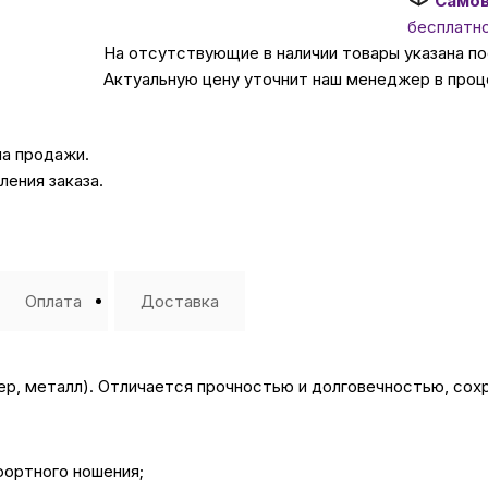
Само
бесплатн
Автомобильные аксе
На отсутствующие в наличии товары указана п
Актуальную цену уточнит наш менеджер в проц
Сервисный центр Apple в
на продажи.
ения заказа.
Подарочные сертиф
Аудио
Оплата
Доставка
р, металл). Отличается прочностью и долговечностью, сохр
фортного ношения;