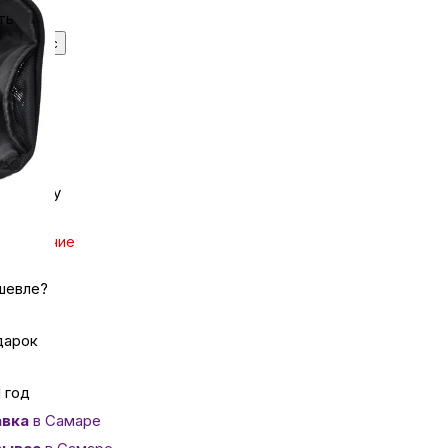
ть
335 ₽/мес
ка
вопрос
джер
вье
аны
 покупку
те наличие
чи
шевле?
дарок
омцев
1 год
вка
в Самаре
ность