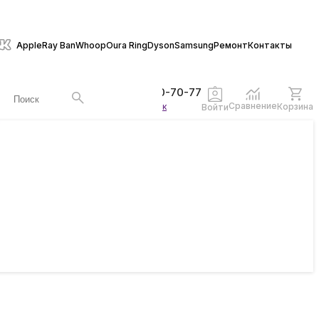
Apple
Ray Ban
Whoop
Oura Ring
Dyson
Samsung
Ремонт
Контакты
+7 (846) 970-70-77
Сравнение
Корзина
Заказать звонок
Войти
ы
жеты