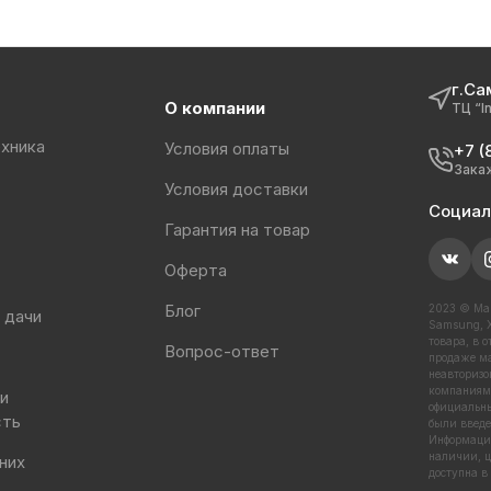
г.Са
О компании
ТЦ “I
хника
Условия оплаты
+7 (
Зака
Условия доставки
Социал
Гарантия на товар
Оферта
Блог
2023 © Маг
 дачи
Samsung, X
товара, в 
Вопрос-ответ
продаже ма
неавторизо
компаниями
 и
официальны
сть
были введе
Информация
наличии, ц
них
доступна в