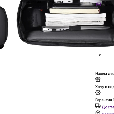
Гарантия
2 недели
Заказа
Кредит от 
Бытовая техни
Задайте 
в мессен
Красота и здоро
Сумки и чемод
Кешбэк за
₽
Уточняй
Для дома и да
Нашли де
LEGO
Хочу в по
Для домашних пит
Гарантия 
Доста
Умный дом и безопас