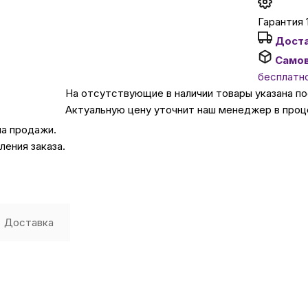
Гарантия 
Автомобильные аксе
Дост
Само
Сервисный центр Apple в
бесплатн
На отсутствующие в наличии товары указана п
Актуальную цену уточнит наш менеджер в проц
Подарочные сертиф
на продажи.
ения заказа.
Аудио
Доставка