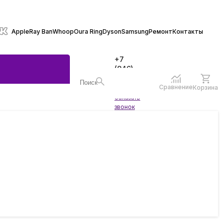
Apple
Ray Ban
Whoop
Oura Ring
Dyson
Samsung
Ремонт
Контакты
+7
(846)
970-
70-77
Сравнение
Корзина
Войти
Заказать
ы
звонок
жеты