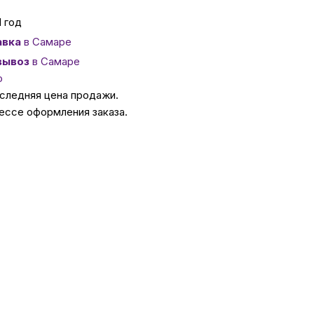
1 год
ссуары
авка
в Самаре
вывоз
в Самаре
 Самаре
о
оследняя цена продажи.
ессе оформления заказа.
икаты