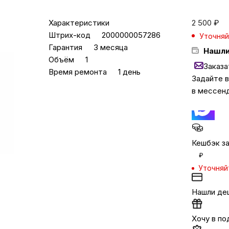
Характеристики
2 500
₽
Бытовая техни
Штрих-код
2000000057286
Уточняй
Гарантия
3 месяца
Нашли
Объём
1
Красота и здоро
Заказа
Время ремонта
1 день
Задайте 
в мессен
Сумки и чемод
Для дома и да
Кешбэк за
₽
LEGO
Уточняй
Для домашних пит
Нашли де
Хочу в по
Умный дом и безопас