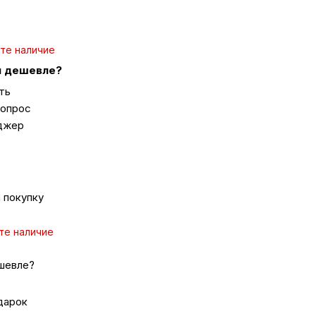
ка
те наличие
 дешевле?
вье
ть
вопрос
джер
аны
чи
 покупку
те наличие
омцев
шевле?
дарок
ность