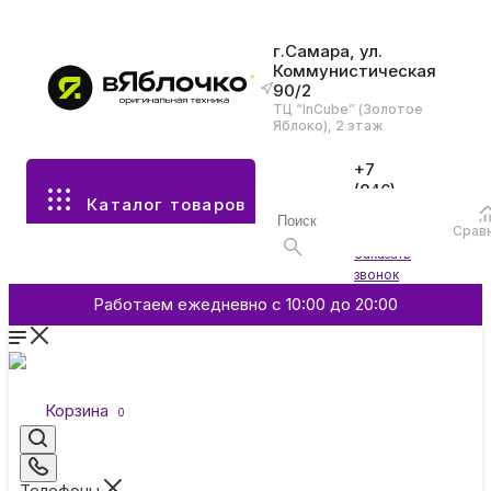
г.Самара, ул.
Коммунистическая
90/2
Все разделы каталога
ТЦ “InCube” (Золотое
Яблоко), 2 этаж
Apple
+7
(846)
Каталог товаров
970-
70-77
Аксессуары
Срав
Войти
Заказать
звонок
Смартфоны и гаджеты
Работаем ежедневно с 10:00 до 20:00
Dyson
Корзина
0
Garmin
Телефоны