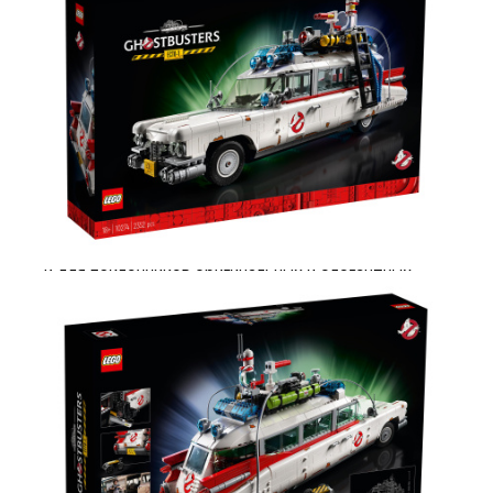
Для игры не нужны батарейки — достаточно
эктоплазмы (шутка!).
В комплект входит сувенирная брошюра
с инструкциями, идеями дизайна и историей
ЭКТО-1. Доступно только на английском языке.
Скачать версии на других языках можно
на странице LEGO.com/ecto-1-book.
Эта модель входит в серию конструкторов
для взрослых LEGO®. Наборы из нее
предназначены для тех, кто увлекается сборкой,
и для поклонников оригинальных и элегантных
моделей LEGO.
Все конструкторы LEGO®, произведённые
с 1958 года, соответствуют самым строгим
отраслевым стандартам, поэтому они
совершенно безопасны и совместимы друг
с другом, а все кубики и детали легко
соединяются и разъединяются.
Специалисты LEGO Group подвергают все