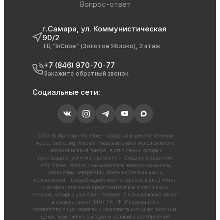
Вопрос-ответ
г.Самара, ул. Коммунистическая
90/2
ТЦ “InCube” (Золотое Яблоко), 2 этаж
+7 (846) 970-70-77
Закажите обратный звонок
Социальные сети:
2023 © Магазин My Store - продажа и ремонт техники
Apple, Samsung, Xiaomi. Товарные знаки используются с
целью описания товара, в отношении которых
производятся услуги по ремонту и продаже магазином
«My Store». Услуги оказываются в неавторизованном
сервисном центре «My Store» не связанными с
компаниями. Правообладателями товарных знаков и/или
с ее официальными представителями в отношении
товаров, которые уже были введены в гражданский оборот
в смысле статьи 1487 ГК РФ. Информация о
соответствующих моделях и комплектациях и их наличии,
ценах, возможных выгодах и условиях приобретения