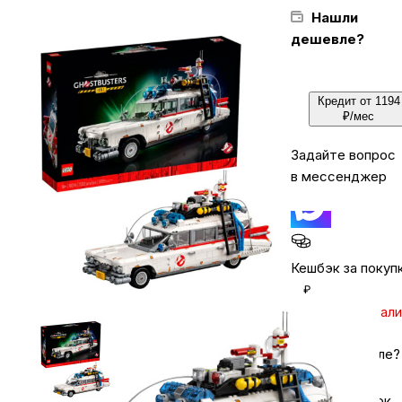
Нашли
дешевле?
Бытовая техника
Кредит от 1194
Красота и здоровье
₽/мес
Задайте вопрос
Сумки и чемоданы
в мессенджер
Для дома и дачи
Кешбэк за покуп
LEGO
₽
Уточняйте нал
Для домашних питомцев
Нашли дешевле?
Умный дом и безопасность
Хочу в подарок