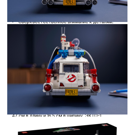
обнаружителем призраков и другим
оборудованием для борьбы с привидениями.
Сверхъестественное внимание к деталям!
Благодаря выпуклому лобовому стеклу,
модульному рулю, кубику с логотипом
«Охотников за привидениями» и другим
аутентичным деталям эта модель станет
отличным украшением для дома или офиса.
Набор с автомобилем ЭКТО-1 идеально
подойдёт для поклонников «Охотников
за привидениями». Он подарит часы удовольствия
от сборки и увлекательных игр. Кроме того,
набор понравится тем, кто любит собирать
модели своими руками.
Размер модели составляет 22,5 см в высоту,
47 см в длину и 16,5 см в ширину. ЭКТО-1
отличается аутентичным дизайном и станет
украшением любого интерьера.