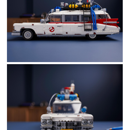
за привидениями или конструкторы LEGO
и думаете, чем бы заняться в свободное время,
эта модель LEGO — именно то, что вам нужно.
Она включает в себя множество удивительных
функций и деталей, которые вы будете
с удовольствием собирать. Собранная модель
автомобиля «ЭКТО-1» станет прекрасным
украшением вашего дома или офиса.
Эта великолепная сборная модель автомобиля
ЭКТО-1 отлично подойдёт для поклонников
LEGO® и «Охотников за привидениями».
Собирая её, вы быстро забудете о повседневных
заботах.
Это не просто игрушка для взрослых
любителей «Охотников за привидениями»! Это
потрясающая модель автомобиля с подвижным
рулём, люком, ловушкой для призраков,
выдвижным сиденьем для стрелка,