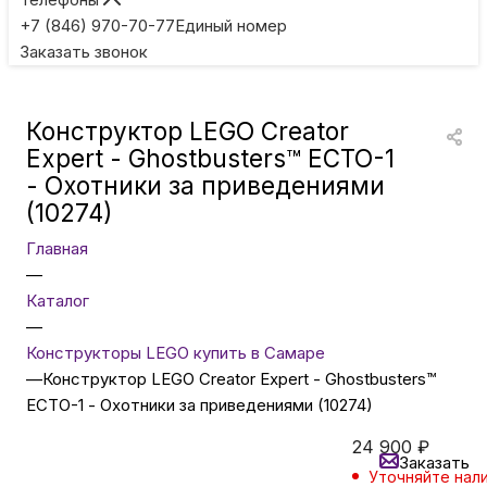
Игровые приставки
+7 (846) 970-70-77
Единый номер
Заказать звонок
Умные очки
Конструктор LEGO Creator
Умные кольца
Expert - Ghostbusters™ ECTO-1
- Охотники за приведениями
(10274)
Фитнес-браслеты
Главная
—
Туризм и отдых
Каталог
—
Товары для детей
Конструкторы LEGO купить в Самаре
—
Конструктор LEGO Creator Expert - Ghostbusters™
ECTO-1 - Охотники за приведениями (10274)
Фототехника
24 900
₽
Заказать
Уточняйте нал
ТВ и проекторы