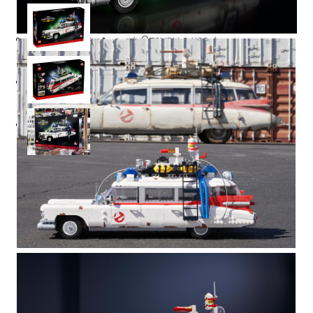
Описание
⭐️ Отзывы о нас ⭐️
Характеристики
Где купить
Оплата
Доставка
Отвлекитесь от повседневной суеты с этой
сборной версией автомобиля ЭКТО-1 охотников
за привидениями! Эктоплазма в набор не входит.
Хватайте свои протонные ранцы и отправляйтесь
охотиться за привидениями на собранном
из кубиков легендарном автомобиле «ЭКТО-1»
LEGO® Ghostbusters™. Если вы любите Охотников