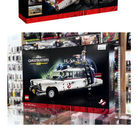
кубики и детали LEGO® всевозможным
испытаниям, чтобы убедиться в соответствии
каждого набора LEGO самым строгим
международным стандартам безопасности
и качества. Именно поэтому наши модели, в том
числе сувенирные, не только красивые,
но и прочные.