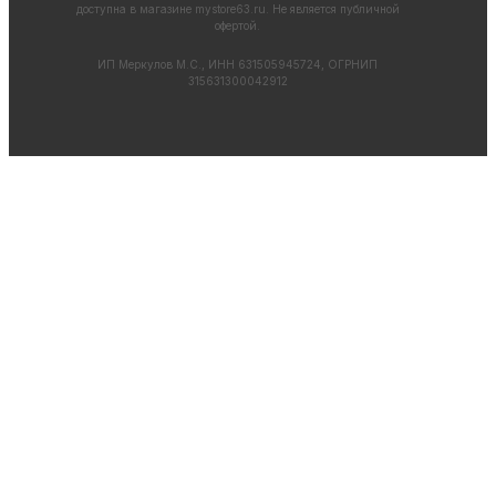
доступна в магазине
mystore63.ru
. Не является публичной
офертой.
ИП Меркулов М.С., ИНН 631505945724, ОГРНИП
315631300042912