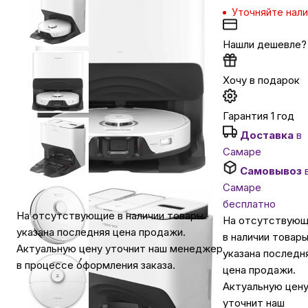
Уточняйте нал
Автомобильные аксессуары
Нашли дешевле?
Сервисный центр Apple в Самаре
Хочу в подарок
Гарантия 1 год
Подарочные сертификаты
Доставка
в
Самаре
Аудио
Самовывоз
Самаре
бесплатно
На отсутствующие в наличии товары
На отсутствую
указана последняя цена продажи.
в наличии товар
Актуальную цену уточнит наш менеджер
указана последн
в процессе оформления заказа.
цена продажи.
Актуальную цен
уточнит наш