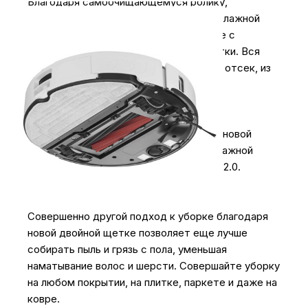
Благодаря самоочищающемуся ролику,
обслуживающему микрофибру после влажной
уборки, Вы еще меньше контактируете с
элементами станции в процессе очистки. Вся
грязная вода поступает в специальный отсек, из
которого удобно ее выливать.
В два раза лучше и чище
Удвойте качество уборки при помощи новой
двойной щетки DuoRoller и системы влажной
уборки с двумя пластинами VibraRise® 2.0.
Новая двойная щетка DuoRoller Riser
Совершенно другой подход к уборке благодаря
новой двойной щетке позволяет еще лучше
собирать пыль и грязь с пола, уменьшая
наматывание волос и шерсти. Совершайте уборку
на любом покрытии, на плитке, паркете и даже на
ковре.