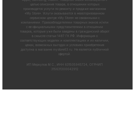
целью описания товара, в отношении которых
производятся услуги по ремонту и продаже магазином
«My Store». Услуги оказываются в неавторизованном
сервисном центре «My Store» не связанными с
компаниями. Правообладателями товарных знаков и/или
с ее официальными представителями в отношении
товаров, которые уже были введены в гражданский оборот
в смысле статьи 1487 ГК РФ. Информация о
соответствующих моделях и комплектациях и их наличии,
ценах, возможных выгодах и условиях приобретения
доступна в магазине
mystore63.ru
. Не является публичной
офертой.
ИП Меркулов М.С., ИНН 631505945724, ОГРНИП
315631300042912