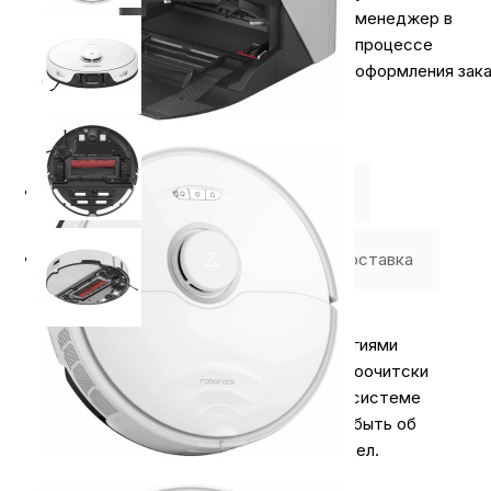
менеджер в
процессе
оформления зака
Описание
⭐️ Отзывы о нас ⭐️
Где купить
Оплата
Доставка
Забудьте об уборке с новыми технологиями
Благодаря универсальной станции самоочитски
RockDock, двойной щетке DuoRoller и системе
влажной уборки VibraRise 2.0 можно забыть об
уборке, освободив время для других дел.