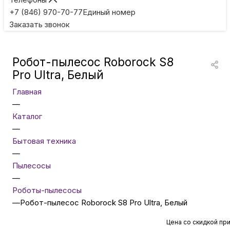
Игровые приставки
+7 (846) 970-70-77
Единый номер
Заказать звонок
Умные очки
Робот-пылесос Roborock S8
Умные кольца
Pro Ultra, Белый
Главная
Фитнес-браслеты
—
Каталог
—
Туризм и отдых
Бытовая техника
—
Товары для детей
Пылесосы
—
Роботы-пылесосы
Фототехника
—
Робот-пылесос Roborock S8 Pro Ultra, Белый
Цена со скидкой пр
ТВ и проекторы