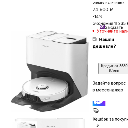
оплате наличными:
74 900
₽
-
14
%
Бытовая техника
Экономия
11 235
Заказать
Уточняйте нал
Красота и здоровье
Нашли
дешевле?
Сумки и чемоданы
Кредит от 3589
Для дома и дачи
₽/мес
Задайте вопрос
LEGO
в мессенджер
Для домашних питомцев
Кешбэк за покуп
Умный дом и безопасность
₽