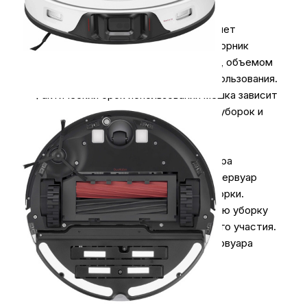
Автоматическая выгрузка пыли и грязи
Автоматическое опустошение позволяет
пользователю не обслуживать пылесборник
вручную. Мусор выгружается в мешок, объемом
2.5л, которого хватит до 8 недель использования.
*Фактический срок использования мешка зависит
от обслуживаемой площади, частоты уборок и
факторов окружающей среды.
Автоматическое наполнение резервуара
Станция автоматически заполняет резервуар
после окончания, а также во время уборки.
Система позволяет совершать влажную уборку
даже в больших помещениях без Вашего участия.
Регулировка частоты заполнения резервуара
позволит настроить уборку под себя.
Самоочистка ролика