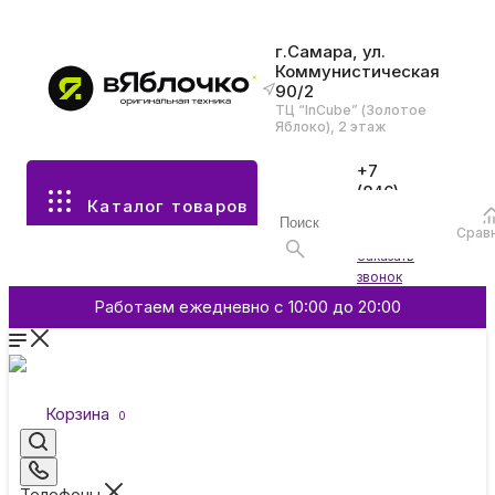
г.Самара, ул.
Коммунистическая
90/2
Все разделы каталога
ТЦ “InCube” (Золотое
Яблоко), 2 этаж
Apple
+7
(846)
Каталог товаров
970-
70-77
Аксессуары
Срав
Войти
Заказать
звонок
Смартфоны и гаджеты
Работаем ежедневно с 10:00 до 20:00
Dyson
Корзина
0
Garmin
Телефоны