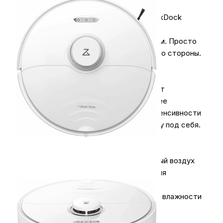
Максимальное удобство
Улучшенная станция самоочистки RockDock
избавляет Вас от каждодневного
взаимодействия с роботом-пылесосом. Просто
запустите устройство и наблюдайте со стороны.
Автоматическое полоскание
Уникальная система очистки полоскает
микрофибру во время уборки и после ее
окончания. Регулировка частоты и интенсивности
полоскания позволит настроить уборку под себя.
Автоматическая сушка
Модуль сушки безопасно подает теплый воздух
на влажную микрофибру, ускоряя время
высыхания и предотвращая появление
неприятных запахов даже при высокой влажности
воздуха.