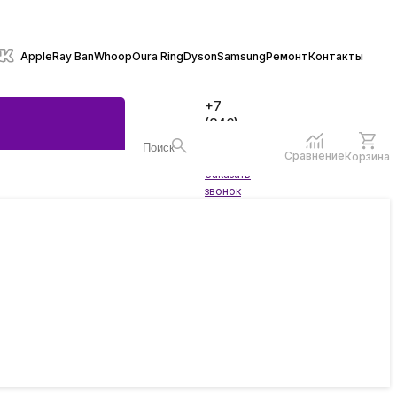
Apple
Ray Ban
Whoop
Oura Ring
Dyson
Samsung
Ремонт
Контакты
+7
(846)
970-
70-77
Сравнение
Корзина
Войти
Заказать
ы
звонок
жеты