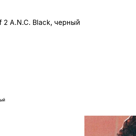
Игровые приста
 2 A.N.C. Black, черный
Умные очк
Умные кольц
Фитнес-брасл
Туризм и отд
Товары для де
ный
Фототехник
ТВ и проекто