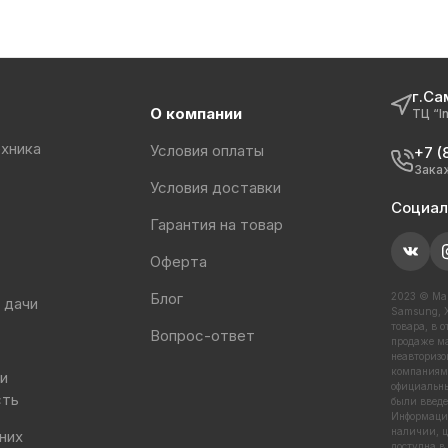
г.Са
О компании
ТЦ “I
хника
Условия оплаты
+7 (
Зака
Условия доставки
Социал
Гарантия на товар
Оферта
Блог
2023 © Маг
 дачи
Samsung, X
товара, в 
Вопрос-ответ
продаже ма
неавторизо
компаниями
 и
официальны
сть
были введе
Информация
наличии, ц
них
доступна в