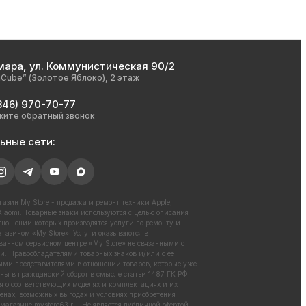
мара, ул. Коммунистическая 90/2
nCube” (Золотое Яблоко), 2 этаж
846) 970-70-77
жите обратный звонок
ьные сети:
азин My Store - продажа и ремонт техники Apple,
iaomi. Товарные знаки используются с целью описания
отношении которых производятся услуги по ремонту и
газином «My Store». Услуги оказываются в
ванном сервисном центре «My Store» не связанными с
. Правообладателями товарных знаков и/или с ее
ми представителями в отношении товаров, которые уже
ны в гражданский оборот в смысле статьи 1487 ГК РФ.
 о соответствующих моделях и комплектациях и их
енах, возможных выгодах и условиях приобретения
 магазине
mystore63.ru
. Не является публичной офертой.