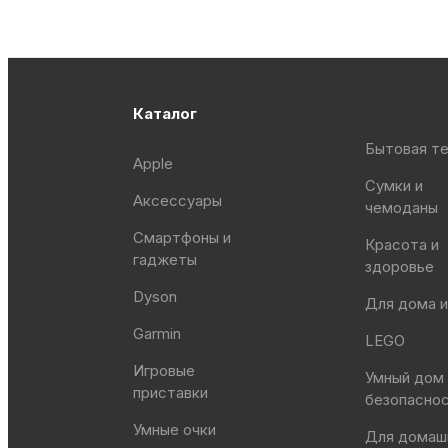
Каталог
Бытовая те
Apple
Сумки и
Аксессуары
чемоданы
Смартфоны и
Красота и
гаджеты
здоровье
Dyson
Для дома и
Garmin
LEGO
Игровые
Умный дом
приставки
безопасно
Умные очки
Для домаш