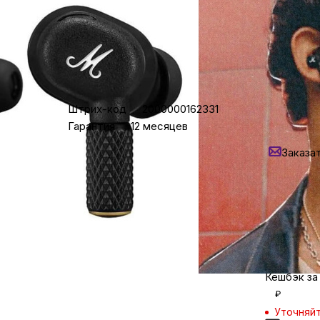
Бытовая техни
Красота и здоро
Характеристики
12 600
₽
Штрих-код
2000000162331
Уточняй
Гарантия
12 месяцев
Сумки и чемод
Нашли
Заказа
Кредит от 
Для дома и да
Задайте в
в мессен
LEGO
Для домашних пит
Кешбэк за
₽
Умный дом и безопас
Уточняйт