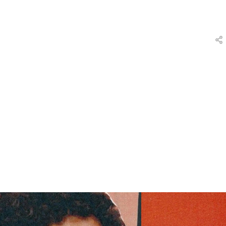
вки
и
а
еты
ых
тей
а
ры