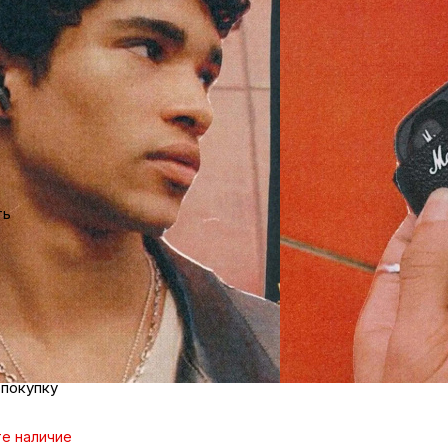
ка
вье
те наличие
аны
 дешевле?
ть
604 ₽/мес
чи
опрос
джер
омцев
 покупку
ность
е наличие