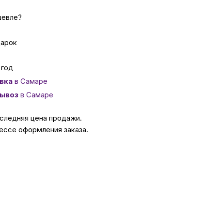
шевле?
ссуары
дарок
 Самаре
 год
вка
в Самаре
икаты
ывоз
в Самаре
оследняя цена продажи.
ессе оформления заказа.