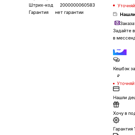
Штрих-код
2000000060583
Уточняй
Гарантия
нет гарантии
Нашли
Бытовая техни
Заказа
Задайте 
Красота и здоро
в мессен
Сумки и чемод
Кешбэк за
Для дома и да
₽
Уточняй
LEGO
Нашли де
Для домашних пит
Хочу в по
Гарантия 
Умный дом и безопас