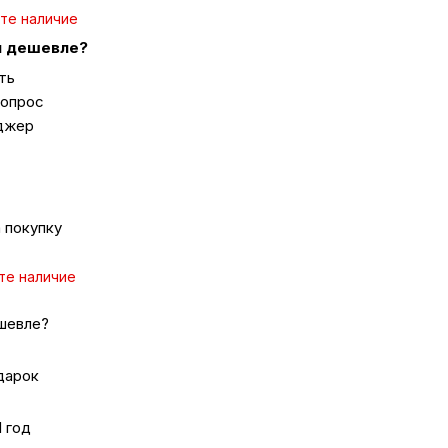
те наличие
 дешевле?
ка
ть
вопрос
вье
джер
аны
 покупку
чи
те наличие
шевле?
омцев
дарок
1 год
ность