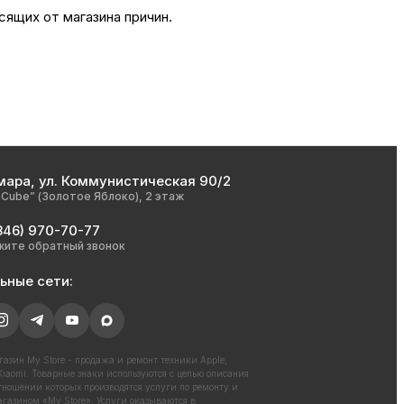
сящих от магазина причин.
мара, ул. Коммунистическая 90/2
nCube” (Золотое Яблоко), 2 этаж
846) 970-70-77
жите обратный звонок
ьные сети:
азин My Store - продажа и ремонт техники Apple,
iaomi. Товарные знаки используются с целью описания
отношении которых производятся услуги по ремонту и
газином «My Store». Услуги оказываются в