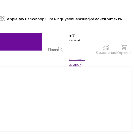
Apple
Ray Ban
Whoop
Oura Ring
Dyson
Samsung
Ремонт
Контакты
+7
(846)
970-
70-77
Сравнение
Корзина
Войти
Заказать
ы
звонок
жеты