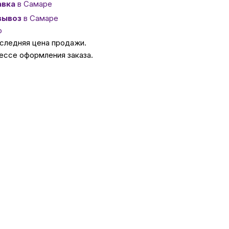
авка
в Самаре
вывоз
в Самаре
ссуары
о
оследняя цена продажи.
ессе оформления заказа.
 Самаре
икаты