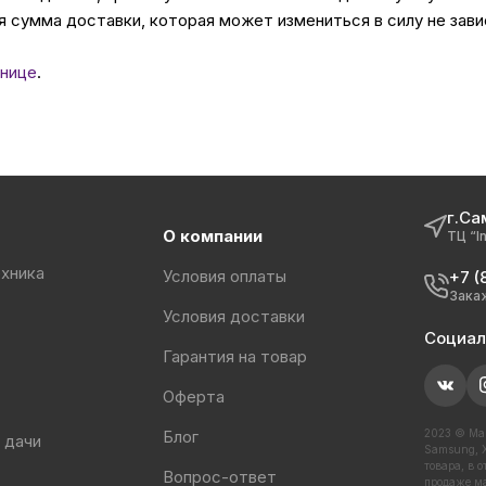
 сумма доставки, которая может измениться в силу не зави
нице
.
г.Са
О компании
ТЦ “I
хника
Условия оплаты
+7 (
Зака
Условия доставки
Социал
Гарантия на товар
Оферта
Блог
2023 © Маг
 дачи
Samsung, X
товара, в 
Вопрос-ответ
продаже ма