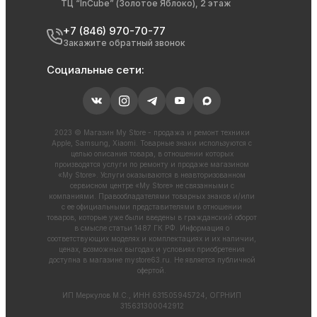
ТЦ “InCube” (Золотое Яблоко), 2 этаж
+7 (846) 970-70-77
Закажите обратный звонок
Социальные сети:
2023 © Магазин My Store - продажа и ремонт техники
Apple, Samsung, Xiaomi. Товарные знаки используются с
целью описания товара, в отношении которых
производятся услуги по ремонту и продаже магазином
«My Store». Услуги оказываются в неавторизованном
сервисном центре «My Store» не связанными с
компаниями. Правообладателями товарных знаков и/или
с ее официальными представителями в отношении
товаров, которые уже были введены в гражданский оборот
в смысле статьи 1487 ГК РФ. Информация о
соответствующих моделях и комплектациях и их наличии,
ценах, возможных выгодах и условиях приобретения
доступна в магазине
mystore63.ru
. Не является публичной
офертой.
ИП Меркулов М.С., ИНН 631505945724, ОГРНИП
315631300042912