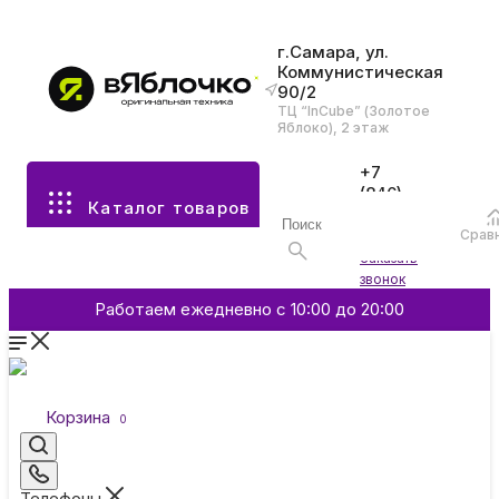
г.Самара, ул.
Коммунистическая
90/2
Все разделы каталога
ТЦ “InCube” (Золотое
Яблоко), 2 этаж
Apple
+7
(846)
Каталог товаров
970-
70-77
Аксессуары
Срав
Войти
Заказать
звонок
Смартфоны и гаджеты
Работаем ежедневно с 10:00 до 20:00
Dyson
Корзина
0
Garmin
Телефоны