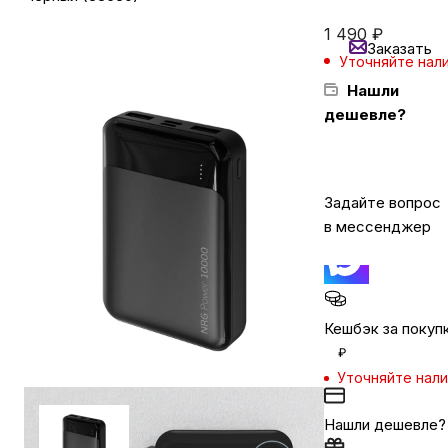
1 490
₽
Заказать
Бытовая техника
Уточняйте нал
Нашли
дешевле?
Красота и здоровье
Сумки и чемоданы
Задайте вопрос
в мессенджер
Для дома и дачи
LEGO
Кешбэк за покуп
₽
Для домашних питомцев
Уточняйте нал
Нашли дешевле?
Умный дом и безопасность