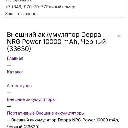
Игровые приставки
+7 (846) 970-70-77
Единый номер
Заказать звонок
Умные очки
Внешний аккумулятор Deppa
Умные кольца
NRG Power 10000 mAh, Черный
(33630)
Фитнес-браслеты
Главная
—
Каталог
Туризм и отдых
—
Аксессуары
Товары для детей
—
Внешние аккумуляторы
—
Фототехника
Портативные Внешние аккумуляторы
—
Внешний аккумулятор Deppa NRG Power 10000 mAh,
Черный (33630)
ТВ и проекторы