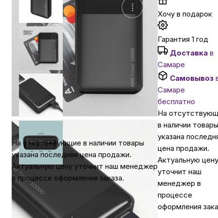
Хочу в подарок
Автомобильные аксессуары
Гарантия 1 год
Сервисный центр Apple в Самаре
Доставка
в
Самаре
Самовывоз
Подарочные сертификаты
Самаре
бесплатно
Аудио
На отсутствую
в наличии товар
указана последн
На отсутствующие в наличии товары
цена продажи.
указана последняя цена продажи.
Актуальную цен
Актуальную цену уточнит наш менеджер
уточнит наш
в процессе оформления заказа.
менеджер в
процессе
оформления зака