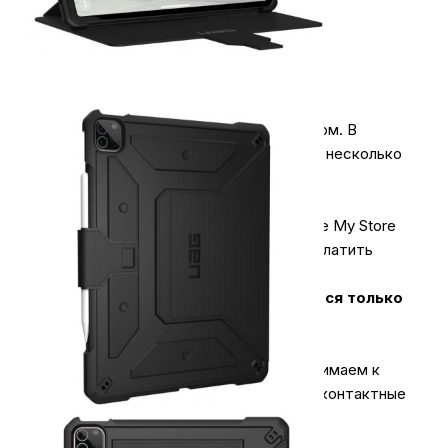
Оплачивайте покупки удобным способом. В
интернет-магазине My Store доступно несколько
вариантов оплаты:
1.
Наличными
.
При покупке в магазине My Store
или доставке курьером, вы можете оплатить
заказ наличными.
Оплата за технику Apple принимается только
наличными.
2.
Карты & NFC
.
В магазинах мы принимаем к
оплате карты всех типов, а также бесконтактные
платежи.