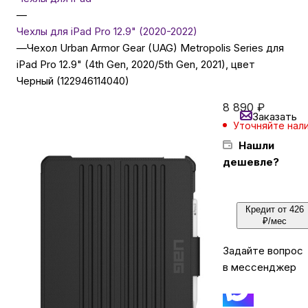
—
Чехлы для iPad Pro 12.9" (2020-2022)
Бытовая техника
—
Чехол Urban Armor Gear (UAG) Metropolis Series для
iPad Pro 12.9" (4th Gen, 2020/5th Gen, 2021), цвет
Черный (122946114040)
Красота и здоровье
8 890
₽
Заказать
Сумки и чемоданы
Уточняйте нал
Нашли
дешевле?
Для дома и дачи
Кредит от 426
LEGO
₽/мес
Задайте вопрос
Для домашних питомцев
в мессенджер
Умный дом и безопасность