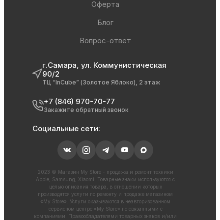
Оферта
Блог
Вопрос-ответ
г.Самара, ул. Коммунистическая
90/2
ТЦ “InCube” (Золотое Яблоко), 2 этаж
+7 (846) 970-70-77
Закажите обратный звонок
Социальные сети:
2023 © Магазин My Store - продажа и ремонт техники
Apple, Samsung, Xiaomi. Товарные знаки используются с
целью описания товара, в отношении которых
производятся услуги по ремонту и продаже магазином
«My Store». Услуги оказываются в неавторизованном
сервисном центре «My Store» не связанными с
компаниями. Правообладателями товарных знаков и/или