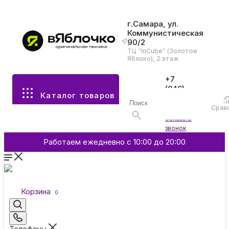
г.Самара, ул.
Коммунистическая
90/2
Все разделы каталога
ТЦ “InCube” (Золотое
Яблоко), 2 этаж
Apple
+7
(846)
Каталог товаров
970-
70-77
Аксессуары
Срав
Войти
Заказать
звонок
Смартфоны и гаджеты
Работаем ежедневно с 10:00 до 20:00
Dyson
Корзина
0
Garmin
Телефоны