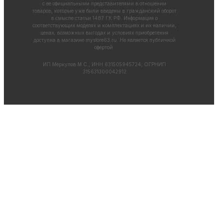
с ее официальными представителями в отношении
товаров, которые уже были введены в гражданский оборот
в смысле статьи 1487 ГК РФ. Информация о
соответствующих моделях и комплектациях и их наличии,
ценах, возможных выгодах и условиях приобретения
доступна в магазине
mystore63.ru
. Не является публичной
офертой.
ИП Меркулов М.С., ИНН 631505945724, ОГРНИП
315631300042912