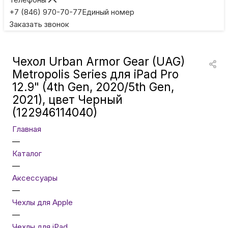
Игровые приставки
+7 (846) 970-70-77
Единый номер
Заказать звонок
Умные очки
Чехол Urban Armor Gear (UAG)
Умные кольца
Metropolis Series для iPad Pro
12.9" (4th Gen, 2020/5th Gen,
2021), цвет Черный
Фитнес-браслеты
(122946114040)
Главная
Туризм и отдых
—
Каталог
Товары для детей
—
Аксессуары
—
Фототехника
Чехлы для Apple
—
Чехлы для iPad
ТВ и проекторы