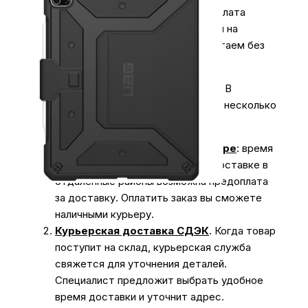
3.
Оплата для юридических лиц
.
Оплата
производиться безналичным платежом на
расчётный счёт магазина (важно работаем без
НДС)
Экономьте время на получении заказа. В
интернет-магазине My Store доступно несколько
вариантов доставки:
Доставка курьером по г. Самаре
: время
доставки с 10:00 до 20:00. При доставке в
отдаленные районы возможна предоплата
за доставку. Оплатить заказ вы сможете
наличными курьеру.
Курьерская доставка СДЭК
. Когда товар
поступит на склад, курьерская служба
свяжется для уточнения деталей.
Специалист предложит выбрать удобное
время доставки и уточнит адрес.