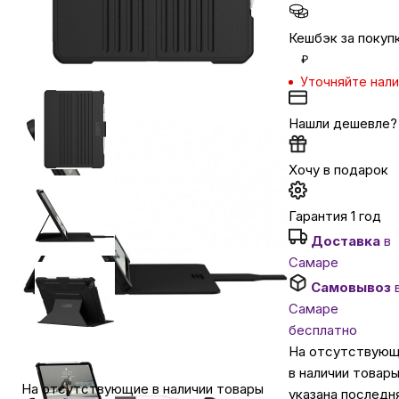
Кешбэк за покуп
Автомобильные аксессуары
₽
Уточняйте нал
Сервисный центр Apple в Самаре
Нашли дешевле?
Подарочные сертификаты
Хочу в подарок
Аудио
Гарантия 1 год
Доставка
в
Самаре
Самовывоз
Самаре
бесплатно
На отсутствую
в наличии товар
На отсутствующие в наличии товары
указана последн