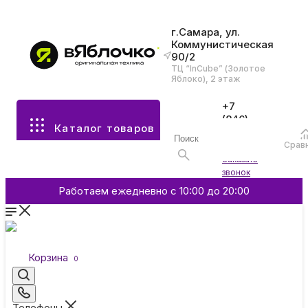
г.Самара, ул.
Коммунистическая
90/2
Все разделы каталога
ТЦ “InCube” (Золотое
Яблоко), 2 этаж
Apple
+7
(846)
Каталог товаров
970-
70-77
Аксессуары
Срав
Войти
Заказать
звонок
Смартфоны и гаджеты
Работаем ежедневно с 10:00 до 20:00
Dyson
Корзина
0
Garmin
Телефоны