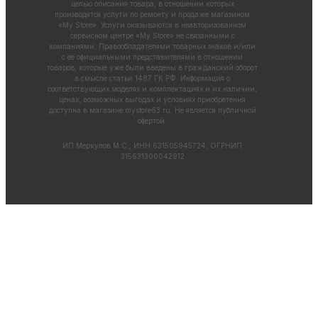
целью описания товара, в отношении которых
производятся услуги по ремонту и продаже магазином
«My Store». Услуги оказываются в неавторизованном
сервисном центре «My Store» не связанными с
компаниями. Правообладателями товарных знаков и/или
с ее официальными представителями в отношении
товаров, которые уже были введены в гражданский оборот
в смысле статьи 1487 ГК РФ. Информация о
соответствующих моделях и комплектациях и их наличии,
ценах, возможных выгодах и условиях приобретения
доступна в магазине
mystore63.ru
. Не является публичной
офертой.
ИП Меркулов М.С., ИНН 631505945724, ОГРНИП
315631300042912