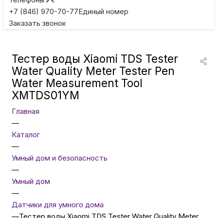
Игровые приставки
+7 (846) 970-70-77
Единый номер
Заказать звонок
Умные очки
Тестер воды Xiaomi TDS Tester
Умные кольца
Water Quality Meter Tester Pen
Water Measurement Tool
XMTDS01YM
Фитнес-браслеты
Главная
—
Туризм и отдых
Каталог
—
Товары для детей
Умный дом и безопасность
—
Умный дом
Фототехника
—
Датчики для умного дома
—
Тестер воды Xiaomi TDS Tester Water Quality Meter
ТВ и проекторы