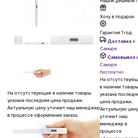
Нашли дешевле?
Автомобильные аксессуары
Хочу в подарок
Гарантия 1 год
Сервисный центр Apple в Самаре
Доставка
в
Самаре
Подарочные сертификаты
Самовывоз
Самаре
Аудио
бесплатно
На отсутствую
в наличии товар
На отсутствующие в наличии товары
указана последн
указана последняя цена продажи.
цена продажи.
Актуальную цену уточнит наш менеджер
Актуальную цен
в процессе оформления заказа.
уточнит наш
менеджер в
процессе