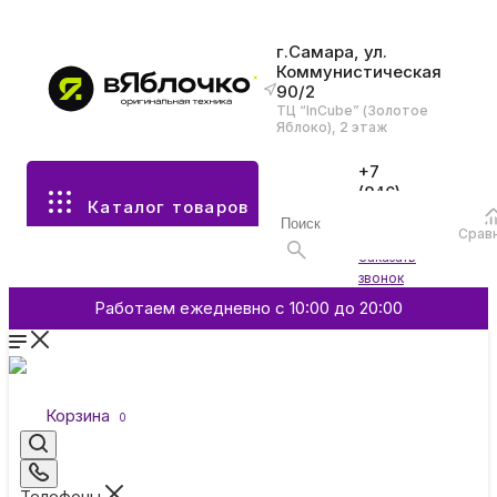
г.Самара, ул.
Коммунистическая
90/2
Все разделы каталога
ТЦ “InCube” (Золотое
Яблоко), 2 этаж
Apple
+7
(846)
Каталог товаров
970-
70-77
Аксессуары
Срав
Войти
Заказать
звонок
Смартфоны и гаджеты
Работаем ежедневно с 10:00 до 20:00
Dyson
Корзина
0
Garmin
Телефоны