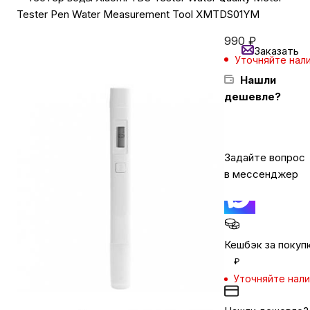
Tester Pen Water Measurement Tool XMTDS01YM
990
₽
Бытовая техника
Заказать
Уточняйте нал
Нашли
Красота и здоровье
дешевле?
Сумки и чемоданы
Задайте вопрос
Для дома и дачи
в мессенджер
LEGO
Кешбэк за покуп
Для домашних питомцев
₽
Уточняйте нал
Умный дом и безопасность