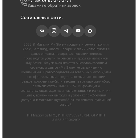
+7 (846) 970-70-77
Закажите обратный звонок
Социальные сети:
2023 © Магазин My Store - продажа и ремонт техники
Apple, Samsung, Xiaomi. Товарные знаки используются с
целью описания товара, в отношении которых
производятся услуги по ремонту и продаже магазином
«My Store». Услуги оказываются в неавторизованном
сервисном центре «My Store» не связанными с
компаниями. Правообладателями товарных знаков и/или
с ее официальными представителями в отношении
товаров, которые уже были введены в гражданский оборот
в смысле статьи 1487 ГК РФ. Информация о
соответствующих моделях и комплектациях и их наличии,
ценах, возможных выгодах и условиях приобретения
доступна в магазине
mystore63.ru
. Не является публичной
офертой.
ИП Меркулов М.С., ИНН 631505945724, ОГРНИП
315631300042912