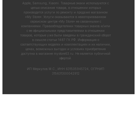
Apple, Samsung, Xiaomi. Товарные знаки используются с
целью описания товара, в отношении которых
производятся услуги по ремонту и продаже магазином
«My Store». Услуги оказываются в неавторизованном
сервисном центре «My Store» не связанными с
компаниями. Правообладателями товарных знаков и/или
с ее официальными представителями в отношении
товаров, которые уже были введены в гражданский оборот
в смысле статьи 1487 ГК РФ. Информация о
соответствующих моделях и комплектациях и их наличии,
ценах, возможных выгодах и условиях приобретения
доступна в магазине
mystore63.ru
. Не является публичной
офертой.
ИП Меркулов М.С., ИНН 631505945724, ОГРНИП
315631300042912