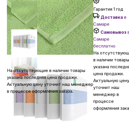
Гарантия 1 год
Автомобильные аксессуары
Доставка
в
Самаре
Сервисный центр Apple в Самаре
Самовывоз
Самаре
бесплатно
Подарочные сертификаты
На отсутствую
в наличии товар
указана последн
Аудио
На отсутствующие в наличии товары
цена продажи.
указана последняя цена продажи.
Актуальную цен
Актуальную цену уточнит наш менеджер
уточнит наш
в процессе оформления заказа.
менеджер в
процессе
оформления зака