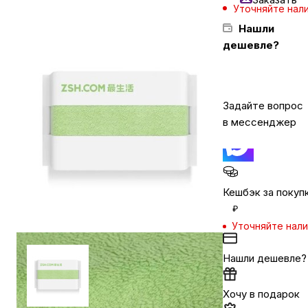
Уточняйте нал
Нашли
Бытовая техника
дешевле?
Красота и здоровье
Задайте вопрос
в мессенджер
Сумки и чемоданы
Для дома и дачи
Кешбэк за покуп
₽
LEGO
Уточняйте нал
Для домашних питомцев
Нашли дешевле?
Хочу в подарок
Умный дом и безопасность