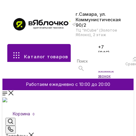
г.Самара, ул.
Коммунистическая
90/2
Все разделы каталога
ТЦ “InCube” (Золотое
Яблоко), 2 этаж
Apple
+7
(846)
Каталог товаров
970-
70-77
Аксессуары
Срав
Войти
Заказать
звонок
Смартфоны и гаджеты
Работаем ежедневно с 10:00 до 20:00
Dyson
Корзина
0
Garmin
Телефоны