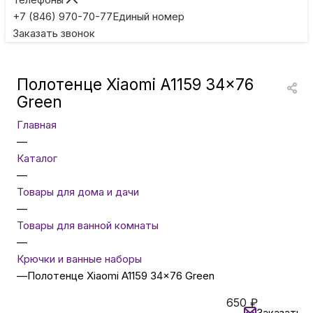
Игровые приставки
+7 (846) 970-70-77
Единый номер
Заказать звонок
Умные очки
Полотенце Xiaomi A1159 34x76
Умные кольца
Green
Главная
Фитнес-браслеты
—
Каталог
—
Туризм и отдых
Товары для дома и дачи
—
Товары для детей
Товары для ванной комнаты
—
Крючки и ванные наборы
Фототехника
—
Полотенце Xiaomi A1159 34x76 Green
650
₽
ТВ и проекторы
Заказать