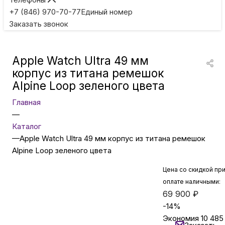
Игровые приставки
+7 (846) 970-70-77
Единый номер
Заказать звонок
Умные очки
Apple Watch Ultra 49 мм
Умные кольца
корпус из титана ремешок
Alpine Loop зеленого цвета
Фитнес-браслеты
Главная
—
Каталог
Туризм и отдых
—
Apple Watch Ultra 49 мм корпус из титана ремешок
Alpine Loop зеленого цвета
Товары для детей
Цена со скидкой пр
оплате наличными:
Фототехника
69 900
₽
-
14
%
Экономия
10 485
ТВ и проекторы