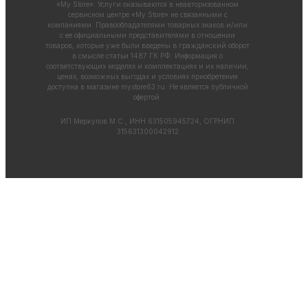
«My Store». Услуги оказываются в неавторизованном
сервисном центре «My Store» не связанными с
компаниями. Правообладателями товарных знаков и/или
с ее официальными представителями в отношении
товаров, которые уже были введены в гражданский оборот
в смысле статьи 1487 ГК РФ. Информация о
соответствующих моделях и комплектациях и их наличии,
ценах, возможных выгодах и условиях приобретения
доступна в магазине
mystore63.ru
. Не является публичной
офертой.
ИП Меркулов М.С., ИНН 631505945724, ОГРНИП
315631300042912