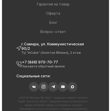
Гарантия на товар
Оферта
Блог
Вопрос-ответ
г.Самара, ул. Коммунистическая
90/2
ТЦ “InCube” (Золотое Яблоко), 2 этаж
+7 (846) 970-70-77
Закажите обратный звонок
Социальные сети:
2023 © Магазин My Store - продажа и ремонт техники
Apple, Samsung, Xiaomi. Товарные знаки используются с
целью описания товара, в отношении которых
производятся услуги по ремонту и продаже магазином