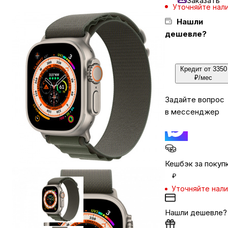
Заказать
Уточняйте нал
Нашли
Бытовая техника
дешевле?
Красота и здоровье
Кредит от 3350
₽/мес
Сумки и чемоданы
Задайте вопрос
в мессенджер
Для дома и дачи
LEGO
Кешбэк за покуп
₽
Для домашних питомцев
Уточняйте нал
Нашли дешевле?
Умный дом и безопасность