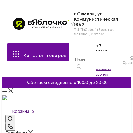
г.Самара, ул.
Коммунистическая
90/2
Все разделы каталога
ТЦ “InCube” (Золотое
Яблоко), 2 этаж
Apple
+7
(846)
Каталог товаров
970-
70-77
Аксессуары
Срав
Войти
Заказать
звонок
Смартфоны и гаджеты
Работаем ежедневно с 10:00 до 20:00
Dyson
Корзина
0
Garmin
Телефоны