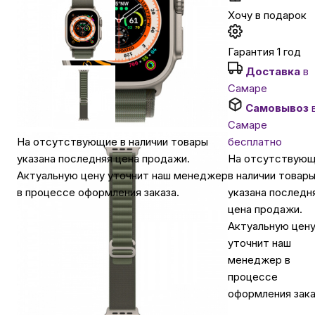
Хочу в подарок
Автомобильные аксессуары
Гарантия 1 год
Доставка
в
Сервисный центр Apple в Самаре
Самаре
Самовывоз
Подарочные сертификаты
Самаре
бесплатно
На отсутствующие в наличии товары
На отсутствую
указана последняя цена продажи.
Аудио
в наличии товар
Актуальную цену уточнит наш менеджер
указана последн
в процессе оформления заказа.
цена продажи.
Актуальную цен
уточнит наш
менеджер в
процессе
оформления зака