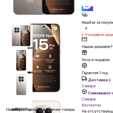
Автомобильные аксессуары
Кешбэк за покуп
Сервисный центр Apple в Самаре
₽
Уточняйте нал
Подарочные сертификаты
Нашли дешевле?
Аудио
Хочу в подарок
Гарантия 1 год
Доставка
в
Самаре
Самовывоз
Самаре
бесплатно
На отсутствующие в наличии товары
На отсутствую