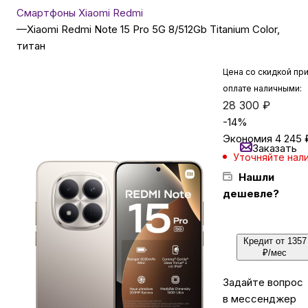
Смартфоны Xiaomi Redmi
—
Xiaomi Redmi Note 15 Pro 5G 8/512Gb Titanium Color,
Бытовая техника
титан
Цена со скидкой пр
Красота и здоровье
оплате наличными:
28 300
₽
-
14
%
Сумки и чемоданы
Экономия
4 245
Заказать
Уточняйте нал
Для дома и дачи
Нашли
дешевле?
LEGO
Кредит от 1357
₽/мес
Для домашних питомцев
Задайте вопрос
Умный дом и безопасность
в мессенджер