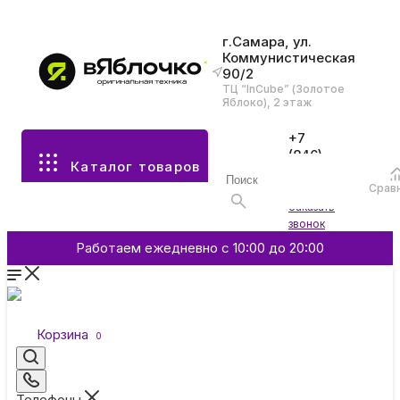
г.Самара, ул.
Коммунистическая
90/2
Все разделы каталога
ТЦ “InCube” (Золотое
Яблоко), 2 этаж
Apple
+7
(846)
Каталог товаров
970-
70-77
Аксессуары
Срав
Войти
Заказать
звонок
Смартфоны и гаджеты
Работаем ежедневно с 10:00 до 20:00
Dyson
Корзина
0
Garmin
Телефоны