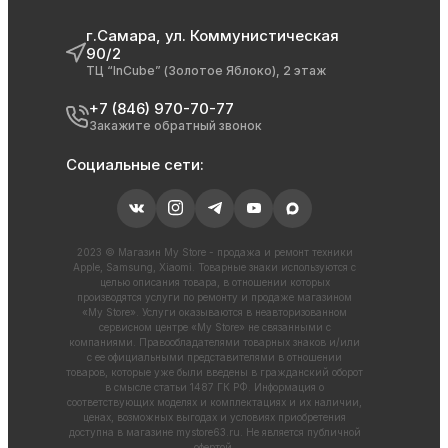
г.Самара, ул. Коммунистическая
90/2
ТЦ “InCube” (Золотое Яблоко), 2 этаж
+7 (846) 970-70-77
Закажите обратный звонок
Социальные сети:
2023 © Магазин My Store - продажа и ремонт техники
Apple, Samsung, Xiaomi. Товарные знаки используются с
целью описания товара, в отношении которых
производятся услуги по ремонту и продаже магазином
«My Store». Услуги оказываются в неавторизованном
сервисном центре «My Store» не связанными с
компаниями. Правообладателями товарных знаков и/или
с ее официальными представителями в отношении
товаров, которые уже были введены в гражданский оборот
в смысле статьи 1487 ГК РФ. Информация о
соответствующих моделях и комплектациях и их наличии,
ценах, возможных выгодах и условиях приобретения
доступна в магазине
mystore63.ru
. Не является публичной
офертой.