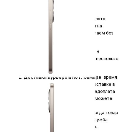
платежи.
3.
Оплата для юридических лиц
.
Оплата
производиться безналичным платежом на
расчётный счёт магазина (важно работаем без
НДС)
Экономьте время на получении заказа. В
интернет-магазине My Store доступно несколько
вариантов доставки:
Доставка курьером по г. Самаре
: время
доставки с 10:00 до 20:00. При доставке в
отдаленные районы возможна предоплата
за доставку. Оплатить заказ вы сможете
наличными курьеру.
Курьерская доставка СДЭК
. Когда товар
поступит на склад, курьерская служба
свяжется для уточнения деталей.