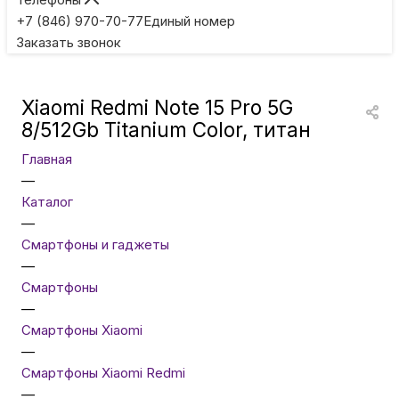
Игровые приставки
+7 (846) 970-70-77
Единый номер
Заказать звонок
Умные очки
Xiaomi Redmi Note 15 Pro 5G
Умные кольца
8/512Gb Titanium Color, титан
Главная
Фитнес-браслеты
—
Каталог
—
Туризм и отдых
Смартфоны и гаджеты
—
Товары для детей
Смартфоны
—
Смартфоны Xiaomi
Фототехника
—
Смартфоны Xiaomi Redmi
—
ТВ и проекторы