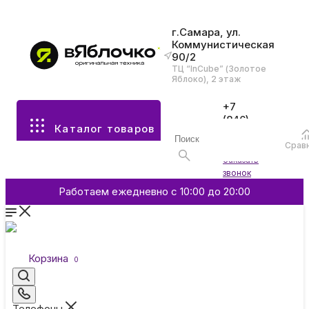
г.Самара, ул.
Коммунистическая
90/2
Все разделы каталога
ТЦ “InCube” (Золотое
Яблоко), 2 этаж
Apple
+7
(846)
Каталог товаров
970-
70-77
Аксессуары
Срав
Войти
Заказать
звонок
Смартфоны и гаджеты
Работаем ежедневно с 10:00 до 20:00
Dyson
Корзина
0
Garmin
Телефоны