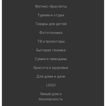
Фитнес-браслеты
Автомобильные аксессуары
Туризм и отдых
Товары для детей
Сервисный центр Apple в Самаре
Фототехника
Подарочные сертификаты
ТВ и проекторы
Бытовая техника
Аудио
Сумки и чемоданы
Красота и здоровье
Для дома и дачи
LEGO
Умный дом и
безопасность