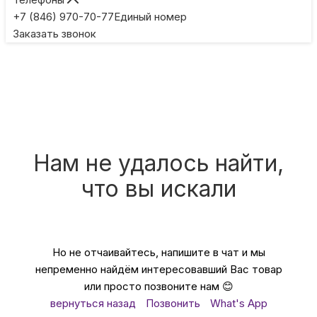
Игровые приставки
+7 (846) 970-70-77
Единый номер
Заказать звонок
Умные очки
Умные кольца
Фитнес-браслеты
Нам не удалось найти,
что вы искали
Туризм и отдых
Товары для детей
Но не отчаивайтесь, напишите в чат и мы
непременно найдём интересовавший Вас товар
Фототехника
или просто позвоните нам 😊
вернуться назад
Позвонить
What's App
ТВ и проекторы