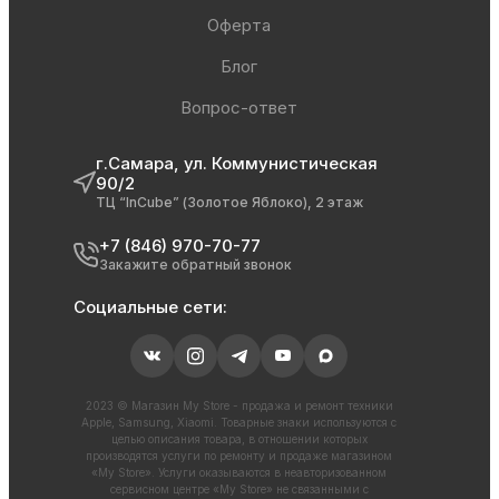
Оферта
Блог
Вопрос-ответ
г.Самара, ул. Коммунистическая
90/2
ТЦ “InCube” (Золотое Яблоко), 2 этаж
+7 (846) 970-70-77
Закажите обратный звонок
Социальные сети:
2023 © Магазин My Store - продажа и ремонт техники
Apple, Samsung, Xiaomi. Товарные знаки используются с
целью описания товара, в отношении которых
производятся услуги по ремонту и продаже магазином
«My Store». Услуги оказываются в неавторизованном
сервисном центре «My Store» не связанными с