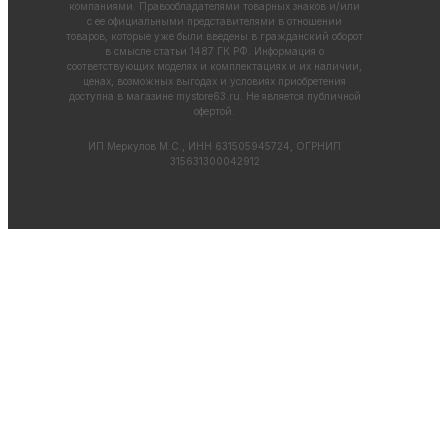
компаниями. Правообладателями товарных знаков и/или
с ее официальными представителями в отношении
товаров, которые уже были введены в гражданский оборот
в смысле статьи 1487 ГК РФ. Информация о
соответствующих моделях и комплектациях и их наличии,
ценах, возможных выгодах и условиях приобретения
доступна в магазине
mystore63.ru
. Не является публичной
офертой.
ИП Меркулов М.С., ИНН 631505945724, ОГРНИП
315631300042912