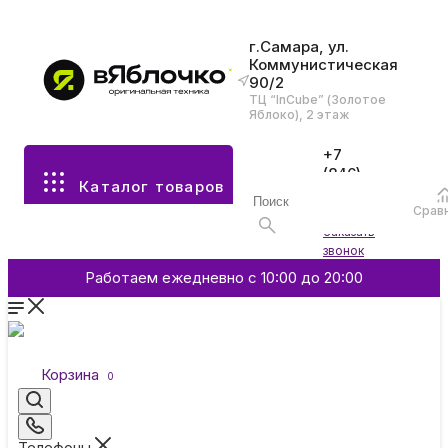
г.Самара, ул.
Коммунистическая
90/2
Все разделы каталога
ТЦ “InCube” (Золотое
Яблоко), 2 этаж
Apple
+7
(846)
Каталог товаров
970-
70-77
Аксессуары
Срав
Войти
Заказать
звонок
Смартфоны и гаджеты
Работаем ежедневно с 10:00 до 20:00
Dyson
Корзина
0
Garmin
Телефоны