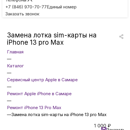
Игровые приставки
+7 (846) 970-70-77
Единый номер
Заказать звонок
Умные очки
Замена лотка sim-карты на
Умные кольца
iPhone 13 pro Max
Главная
Фитнес-браслеты
—
Каталог
—
Туризм и отдых
Сервисный центр Apple в Самаре
—
Товары для детей
Ремонт Apple iPhone в Самаре
—
Ремонт iPhone 13 Pro Max
Фототехника
—
Замена лотка sim-карты на iPhone 13 pro Max
1 000
₽
ТВ и проекторы
Заказать