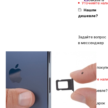
Уточняйте нал
Нашли
Бытовая техника
дешевле?
Красота и здоровье
Задайте вопрос
в мессенджер
Сумки и чемоданы
Для дома и дачи
Кешбэк за покуп
₽
LEGO
Уточняйте нал
Для домашних питомцев
Нашли дешевле?
Хочу в подарок
Умный дом и безопасность