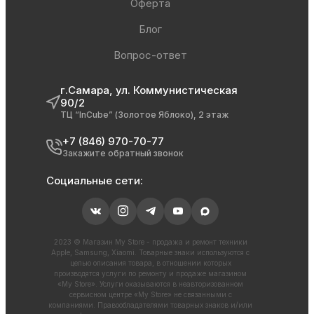
Оферта
Блог
Вопрос-ответ
г.Самара, ул. Коммунистическая
90/2
ТЦ “InCube” (Золотое Яблоко), 2 этаж
+7 (846) 970-70-77
Закажите обратный звонок
Социальные сети:
2023 © Магазин My Store - продажа и ремонт техники
Apple, Samsung, Xiaomi. Товарные знаки используются с
целью описания товара, в отношении которых
производятся услуги по ремонту и продаже магазином
«My Store». Услуги оказываются в неавторизованном
сервисном центре «My Store» не связанными с
компаниями. Правообладателями товарных знаков и/или