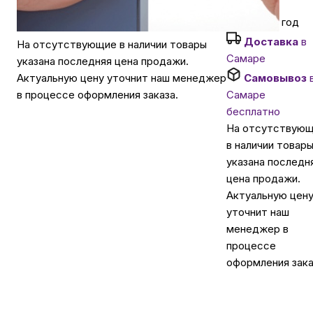
Гарантия 1 год
Автомобильные аксессуары
Доставка
в
На отсутствующие в наличии товары
Самаре
указана последняя цена продажи.
Сервисный центр Apple в Самаре
Самовывоз
Актуальную цену уточнит наш менеджер
Самаре
в процессе оформления заказа.
бесплатно
Подарочные сертификаты
На отсутствую
в наличии товар
указана последн
Аудио
цена продажи.
Актуальную цен
уточнит наш
менеджер в
процессе
оформления зака