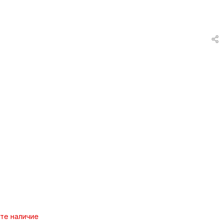
вки
и
а
еты
ых
тей
а
те наличие
ры