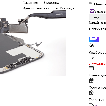
Гарантия
3 месяца
Нашли
Время ремонта
от 15 минут
Заказа
Бытовая техни
Кредит от
Задайте 
в мессен
Красота и здоро
Сумки и чемод
Кешбэк за
Для дома и да
₽
Уточняй
LEGO
Нашли де
Для домашних пит
Хочу в по
Гарантия 
Умный дом и безопас