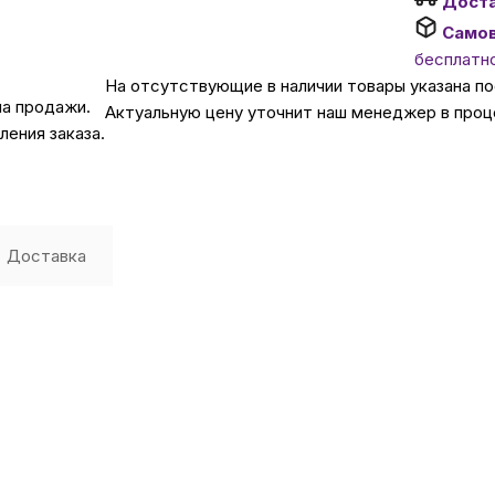
Дост
Само
Автомобильные аксе
бесплатн
На отсутствующие в наличии товары указана п
на продажи.
Актуальную цену уточнит наш менеджер в проц
Сервисный центр Apple в
ения заказа.
Подарочные сертиф
Доставка
Аудио