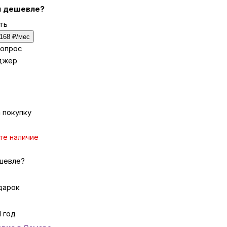
 дешевле?
ть
ка
 168 ₽/мес
вопрос
джер
вье
аны
 покупку
чи
те наличие
шевле?
омцев
дарок
1 год
ность