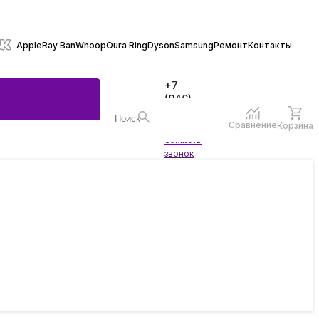
Apple
Ray Ban
Whoop
Oura Ring
Dyson
Samsung
Ремонт
Контакты
+7
(846)
970-
70-77
Сравнение
Корзина
Войти
Заказать
ы
звонок
жеты