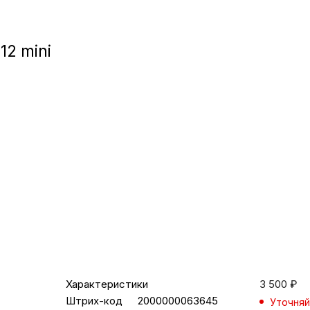
Игровые приста
12 mini
Умные очк
Умные кольц
Фитнес-брасл
Туризм и отд
Товары для де
Фототехник
Характеристики
3 500
₽
Штрих-код
2000000063645
Уточняй
ТВ и проекто