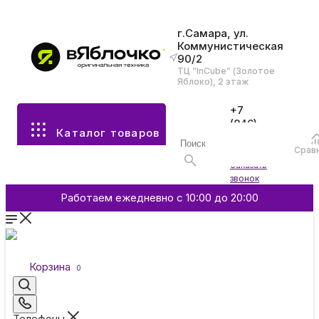
г.Самара, ул.
Коммунистическая
90/2
Все разделы каталога
ТЦ “InCube” (Золотое
Яблоко), 2 этаж
Apple
+7
(846)
Каталог товаров
970-
70-77
Аксессуары
Срав
Войти
Заказать
звонок
Смартфоны и гаджеты
Работаем ежедневно с 10:00 до 20:00
Dyson
Корзина
0
Garmin
Телефоны