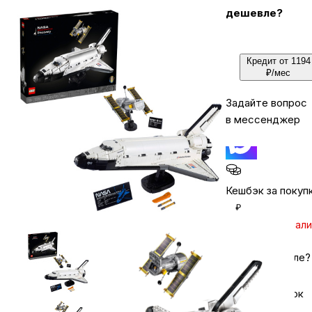
дешевле?
Бытовая техника
Кредит от 1194
₽/мес
Красота и здоровье
Задайте вопрос
в мессенджер
Сумки и чемоданы
Для дома и дачи
Кешбэк за покуп
₽
LEGO
Уточняйте нал
Нашли дешевле?
Для домашних питомцев
Хочу в подарок
Умный дом и безопасность