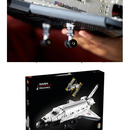
идеально подходит, если вы ищете отличный
подарок для взрослого, который любит собирать.
Все кубики LEGO®, произведённые с 1958 года,
изготавливаются из высококачественных
материалов. Они совершенно безопасны
и совместимы друг с другом, легко соединяются
и разъединяются.
Для изделий LEGO® безопасность и качество
стоят на первом месте. Поэтому они походят
самое тщательное тестирование, чтобы все
модели были настолько же прочными, насколько
они красивы.