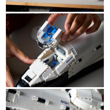
Ищете лучшие подарки для взрослых, которые
любят творческие проекты? Модель
космического шаттла станет замечательным
подарком для любителей космоса и всех, кто
хочет с головой погрузиться в увлекательную
и сложную сборку.
Из стильного буклета с инструкциями
вы сможете узнать о вдохновляющих деталях
дизайна. В наборе есть несколько подставок для
отображения, и эта модель шаттла станет
зрелищным центральным элементом для
украшения дома или офиса.
Размеры модели шаттла: более 21 см в высоту,
54 см в длину и 34 см в ширину, что делает
ее идеальным украшением интерьера.
Эта модель космического шаттла входит
в серию коллекционных наборов,
предназначенных для взрослых поклонников
LEGO®, которые ценят хороший дизайн. Она