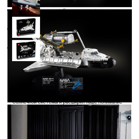
Описание
⭐️ Отзывы о нас ⭐️
Характеристики
Где купить
Оплата
Доставка
Космический шаттл НАСА «Дискавери» — это,
пожалуй, самый известный космический корабль
за последние 40 лет. Пролетев более 238
миллионов километров, он раскрыл тайны нашей
Солнечной системы и расширил наше понимание
Вселенной. Теперь вы можете отметить это
грандиозное достижение в освоении космоса,
собрав невероятно детальную версию
легендарного шаттла LEGO® в комплекте