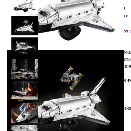
Гарантия 1 год
Автомобильные аксессуары
Доставка
в
Самаре
Самовывоз
Сервисный центр Apple в Самаре
Самаре
бесплатно
Подарочные сертификаты
На отсутствую
в наличии товар
На отсутствующие в наличии товары
указана последн
Аудио
указана последняя цена продажи.
цена продажи.
Актуальную цену уточнит наш менеджер
Актуальную цен
в процессе оформления заказа.
уточнит наш
менеджер в
процессе
оформления зака