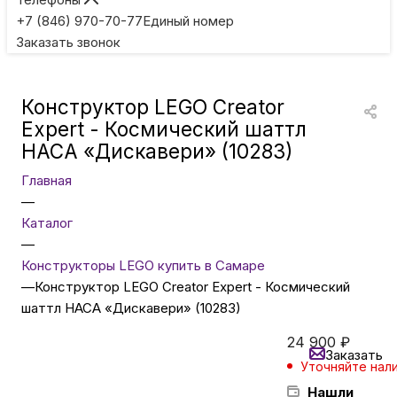
Игровые приставки
+7 (846) 970-70-77
Единый номер
Заказать звонок
Умные очки
Конструктор LEGO Creator
Умные кольца
Expert - Космический шаттл
НАСА «Дискавери» (10283)
Фитнес-браслеты
Главная
—
Каталог
Туризм и отдых
—
Конструкторы LEGO купить в Самаре
Товары для детей
—
Конструктор LEGO Creator Expert - Космический
шаттл НАСА «Дискавери» (10283)
Фототехника
24 900
₽
Заказать
Уточняйте нал
Нашли
ТВ и проекторы