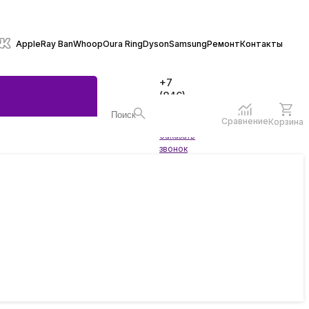
Apple
Ray Ban
Whoop
Oura Ring
Dyson
Samsung
Ремонт
Контакты
+7
(846)
970-
70-77
Сравнение
Корзина
Войти
Заказать
ы
звонок
жеты