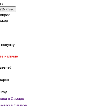
ть
235 ₽/мес
ка
вопрос
джер
вье
аны
 покупку
те наличие
чи
шевле?
дарок
омцев
1 год
авка
в Самаре
ность
вывоз
в Самаре