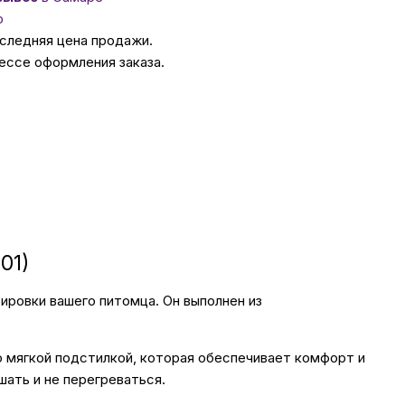
о
оследняя цена продажи.
ссуары
ессе оформления заказа.
 Самаре
икаты
01)
тировки вашего питомца. Он выполнен из
о мягкой подстилкой, которая обеспечивает комфорт и
шать и не перегреваться.