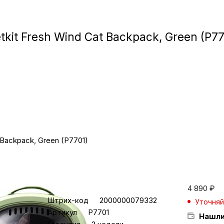
Игровые приста
kit Fresh Wind Cat Backpack, Green (P77
Умные очк
Умные кольц
Фитнес-брасл
Туризм и отд
 Backpack, Green (P7701)
Товары для де
Характеристики
4 890
₽
Фототехник
Штрих-код
2000000079332
Уточняй
Артикул
P7701
Нашли
ТВ и проекто