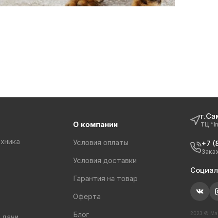
г.Са
О компании
ТЦ “I
хника
Условия оплаты
+7 (
Зака
Условия доставки
Социал
Гарантия на товар
Оферта
Блог
2023 © Маг
 дачи