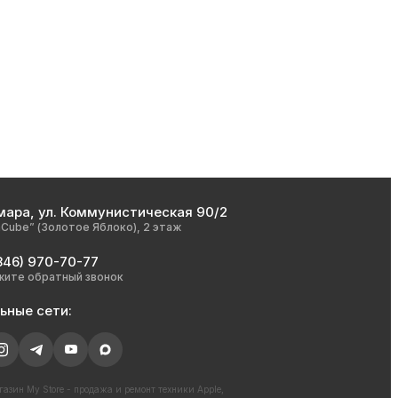
мара, ул. Коммунистическая 90/2
nCube” (Золотое Яблоко), 2 этаж
846) 970-70-77
жите обратный звонок
ьные сети:
азин My Store - продажа и ремонт техники Apple,