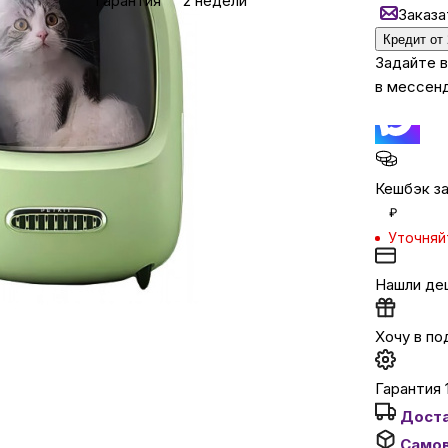
Гарантия
2 недели
Заказа
Кредит от 
Бытовая техни
Задайте 
в мессен
Красота и здоро
Сумки и чемод
Кешбэк за
₽
Уточняй
Для дома и да
Нашли де
LEGO
Хочу в по
Для домашних пит
Гарантия 
Дост
Умный дом и безопас
Само