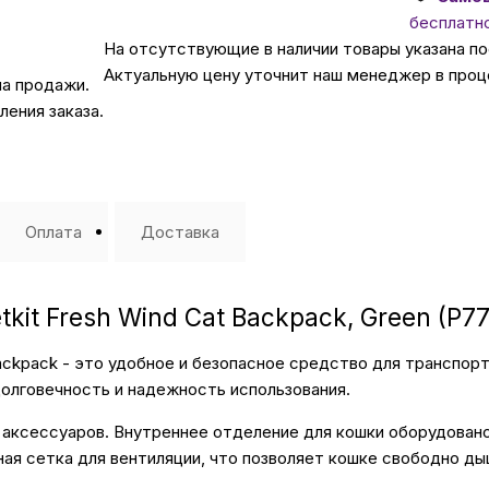
бесплатн
На отсутствующие в наличии товары указана п
Автомобильные аксе
Актуальную цену уточнит наш менеджер в проц
на продажи.
ения заказа.
Сервисный центр Apple в
Подарочные сертиф
Оплата
Доставка
Аудио
kit Fresh Wind Cat Backpack, Green (P77
Backpack - это удобное и безопасное средство для транспор
олговечность и надежность использования.
я аксессуаров. Внутреннее отделение для кошки оборудован
ая сетка для вентиляции, что позволяет кошке свободно ды