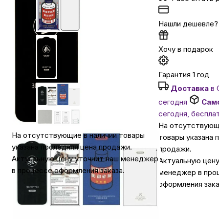
Автомобильные аксессуары
Нашли дешевле?
Хочу в подарок
Сервисный центр Apple в Самаре
Гарантия 1 год
Подарочные сертификаты
Доставка
в 
сегодня
Сам
Аудио
сегодня, беспла
На отсутствующ
На отсутствующие в наличии товары
товары указана 
указана последняя цена продажи.
продажи.
Актуальную цену уточнит наш менеджер
Актуальную цену
в процессе оформления заказа.
менеджер в про
оформления зака