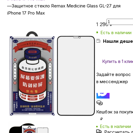
—
Защитное стекло Remax Medicine Glass GL-27 для
iPhone 17 Pro Max
Бытовая техника
1 290
₽
Есть в наличии
Красота и здоровье
Нашли деше
Сумки и чемоданы
Купить в 1 кли
Для дома и дачи
Задайте вопрос
в мессенджер
LEGO
Для домашних питомцев
Кешбэк за покуп
₽
Есть в наличии
Умный дом и безопасность
Рассчитать 