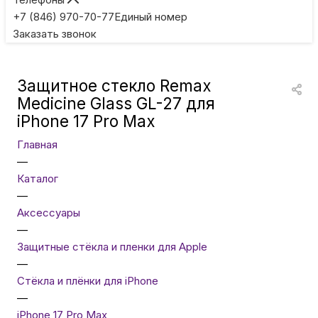
Игровые приставки
+7 (846) 970-70-77
Единый номер
Заказать звонок
Умные очки
Защитное стекло Remax
Умные кольца
Medicine Glass GL-27 для
iPhone 17 Pro Max
Фитнес-браслеты
Главная
—
Каталог
Туризм и отдых
—
Аксессуары
Товары для детей
—
Защитные стёкла и пленки для Apple
—
Фототехника
Стёкла и плёнки для iPhone
—
iPhone 17 Pro Max
ТВ и проекторы