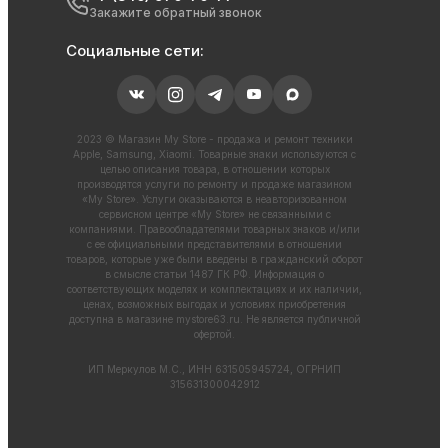
Закажите обратный звонок
Социальные сети:
2023 © Магазин My Store - продажа и ремонт техники
Apple, Samsung, Xiaomi. Товарные знаки используются с
целью описания товара, в отношении которых
производятся услуги по ремонту и продаже магазином
«My Store». Услуги оказываются в неавторизованном
сервисном центре «My Store» не связанными с
компаниями. Правообладателями товарных знаков и/или
с ее официальными представителями в отношении
товаров, которые уже были введены в гражданский оборот
в смысле статьи 1487 ГК РФ. Информация о
соответствующих моделях и комплектациях и их наличии,
ценах, возможных выгодах и условиях приобретения
доступна в магазине
mystore63.ru
. Не является публичной
офертой.
ИП Меркулов М.С., ИНН 631505945724, ОГРНИП
315631300042912