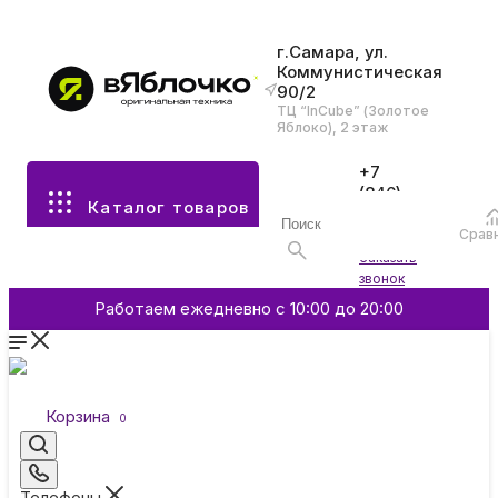
г.Самара, ул.
Коммунистическая
90/2
Все разделы каталога
ТЦ “InCube” (Золотое
Яблоко), 2 этаж
Apple
+7
(846)
Каталог товаров
970-
70-77
Аксессуары
Срав
Войти
Заказать
звонок
Смартфоны и гаджеты
Работаем ежедневно с 10:00 до 20:00
Dyson
Корзина
0
Garmin
Телефоны