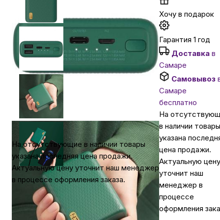
Хочу в подарок
Автомобильные аксессуары
Гарантия 1 год
Сервисный центр Apple в Самаре
Доставка
в
Самаре
Самовывоз
Подарочные сертификаты
Самаре
бесплатно
Аудио
На отсутствую
в наличии товар
указана последн
На отсутствующие в наличии товары
цена продажи.
указана последняя цена продажи.
Актуальную цен
Актуальную цену уточнит наш менеджер
уточнит наш
в процессе оформления заказа.
менеджер в
процессе
оформления зака