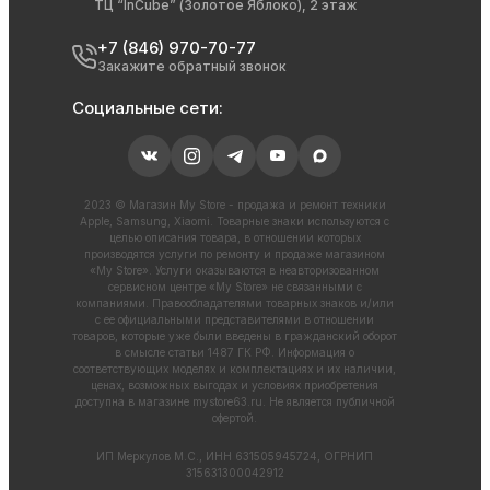
ТЦ “InCube” (Золотое Яблоко), 2 этаж
+7 (846) 970-70-77
Закажите обратный звонок
Социальные сети:
2023 © Магазин My Store - продажа и ремонт техники
Apple, Samsung, Xiaomi. Товарные знаки используются с
целью описания товара, в отношении которых
производятся услуги по ремонту и продаже магазином
«My Store». Услуги оказываются в неавторизованном
сервисном центре «My Store» не связанными с
компаниями. Правообладателями товарных знаков и/или
с ее официальными представителями в отношении
товаров, которые уже были введены в гражданский оборот
в смысле статьи 1487 ГК РФ. Информация о
соответствующих моделях и комплектациях и их наличии,
ценах, возможных выгодах и условиях приобретения
доступна в магазине
mystore63.ru
. Не является публичной
офертой.
ИП Меркулов М.С., ИНН 631505945724, ОГРНИП
315631300042912