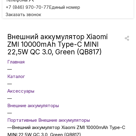
Игровые приставки
+7 (846) 970-70-77
Единый номер
Заказать звонок
Умные очки
Внешний аккумулятор Xiaomi
Умные кольца
ZMI 10000mAh Type-C MINI
22,5W QC 3.0, Green (QB817)
Фитнес-браслеты
Главная
—
Каталог
Туризм и отдых
—
Аксессуары
Товары для детей
—
Внешние аккумуляторы
—
Фототехника
Портативные Внешние аккумуляторы
—
Внешний аккумулятор Xiaomi ZMI 10000mAh Type-C
MINI 22,5W QC 3.0, Green (QB817)
ТВ и проекторы