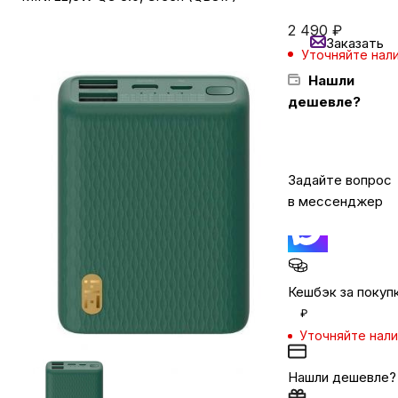
2 490
₽
Заказать
Бытовая техника
Уточняйте нал
Нашли
дешевле?
Красота и здоровье
Сумки и чемоданы
Задайте вопрос
в мессенджер
Для дома и дачи
LEGO
Кешбэк за покуп
₽
Для домашних питомцев
Уточняйте нал
Нашли дешевле?
Умный дом и безопасность