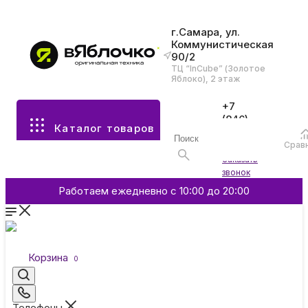
г.Самара, ул.
Коммунистическая
90/2
Все разделы каталога
ТЦ “InCube” (Золотое
Яблоко), 2 этаж
Apple
+7
(846)
Каталог товаров
970-
70-77
Аксессуары
Срав
Войти
Заказать
звонок
Смартфоны и гаджеты
Работаем ежедневно с 10:00 до 20:00
Dyson
Корзина
0
Garmin
Телефоны