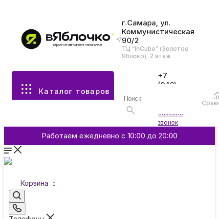
г.Самара, ул.
Коммунистическая
90/2
Все разделы каталога
ТЦ “InCube” (Золотое
Яблоко), 2 этаж
Apple
+7
(846)
Каталог товаров
970-
70-77
Аксессуары
Срав
Войти
Заказать
звонок
Смартфоны и гаджеты
Работаем ежедневно с 10:00 до 20:00
Dyson
Корзина
0
Garmin
Телефоны