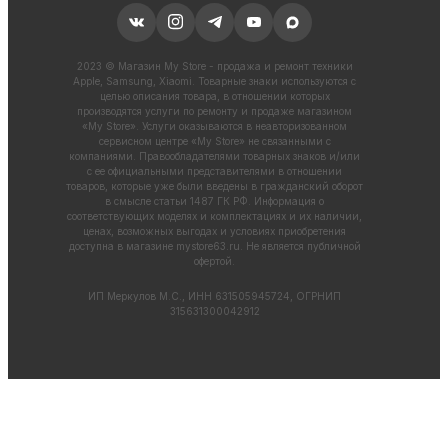
2023 © Магазин My Store - продажа и ремонт техники
Apple, Samsung, Xiaomi. Товарные знаки используются с
целью описания товара, в отношении которых
производятся услуги по ремонту и продаже магазином
«My Store». Услуги оказываются в неавторизованном
сервисном центре «My Store» не связанными с
компаниями. Правообладателями товарных знаков и/или
с ее официальными представителями в отношении
товаров, которые уже были введены в гражданский оборот
в смысле статьи 1487 ГК РФ. Информация о
соответствующих моделях и комплектациях и их наличии,
ценах, возможных выгодах и условиях приобретения
доступна в магазине
mystore63.ru
. Не является публичной
офертой.
ИП Меркулов М.С., ИНН 631505945724, ОГРНИП
315631300042912