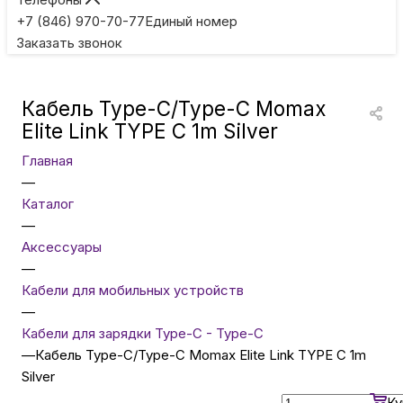
Игровые приставки
+7 (846) 970-70-77
Единый номер
Заказать звонок
Умные очки
Кабель Type-C/Type-C Momax
Умные кольца
Elite Link TYPE C 1m Silver
Главная
Фитнес-браслеты
—
Каталог
—
Туризм и отдых
Аксессуары
—
Товары для детей
Кабели для мобильных устройств
—
Кабели для зарядки Type-C - Type-C
Фототехника
—
Кабель Type-C/Type-C Momax Elite Link TYPE C 1m
Silver
ТВ и проекторы
Ку