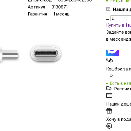
Есть в на
Артикул
3130871
Нашли 
Гарантия
1 месяц
Бытовая техни
Купить в 1 
Задайте во
Красота и здоро
в мессенд
Сумки и чемод
Кешбэк за 
Для дома и да
₽
Есть в на
Рассчи
LEGO
Нашли деш
Для домашних пит
Хочу в под
Умный дом и безопас