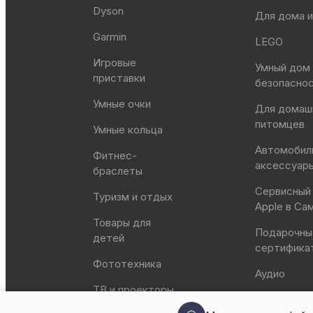
Dyson
Для дома и
Garmin
LEGO
Игровые
Умный дом
приставки
безопасно
Умные очки
Для домаш
питомцев
Умные кольца
Автомобил
Фитнес-
аксессуар
браслеты
Сервисный
Туризм и отдых
Apple в Са
Товары для
Подарочны
детей
сертифика
Фототехника
Аудио
ТВ и проекторы