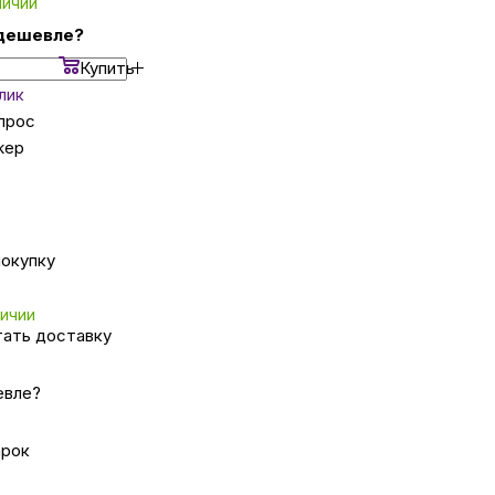
личии
дешевле?
ка
Купить
клик
прос
вье
жер
аны
покупку
чи
личии
тать доставку
евле?
омцев
арок
ность