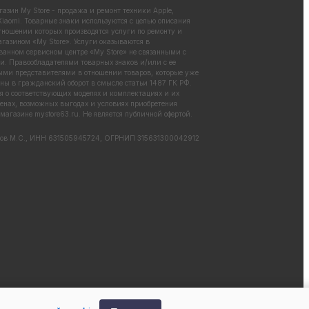
азин My Store - продажа и ремонт техники Apple,
iaomi. Товарные знаки используются с целью описания
отношении которых производятся услуги по ремонту и
газином «My Store». Услуги оказываются в
ванном сервисном центре «My Store» не связанными с
. Правообладателями товарных знаков и/или с ее
ми представителями в отношении товаров, которые уже
ны в гражданский оборот в смысле статьи 1487 ГК РФ.
 о соответствующих моделях и комплектациях и их
енах, возможных выгодах и условиях приобретения
 магазине
mystore63.ru
. Не является публичной офертой.
ов М.С., ИНН 631505945724, ОГРНИП 315631300042912