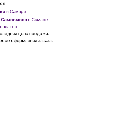
год
ка
в Самаре
ссуары
Самовывоз
в Самаре
есплатно
 Самаре
оследняя цена продажи.
ессе оформления заказа.
икаты