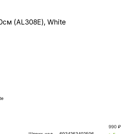
Игровые приста
0см (AL308E), White
Умные очк
Умные кольц
Фитнес-брасл
Туризм и отд
Товары для де
te
Фототехник
Характеристики
990
₽
ТВ и проекто
Штрих-код
6934263402506