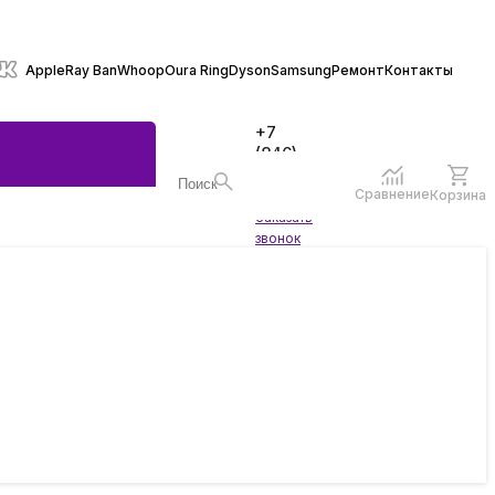
Apple
Ray Ban
Whoop
Oura Ring
Dyson
Samsung
Ремонт
Контакты
+7
(846)
970-
70-77
Сравнение
Корзина
Войти
Заказать
ы
звонок
жеты