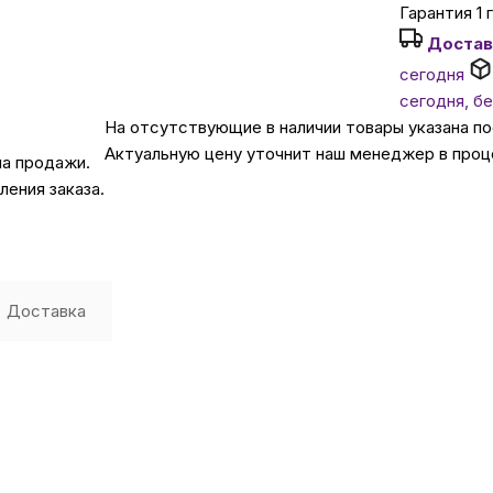
Гарантия 1 
Достав
Автомобильные аксе
сегодня
сегодня, б
Сервисный центр Apple в
На отсутствующие в наличии товары указана п
Актуальную цену уточнит наш менеджер в проц
на продажи.
Подарочные сертиф
ения заказа.
Аудио
Доставка