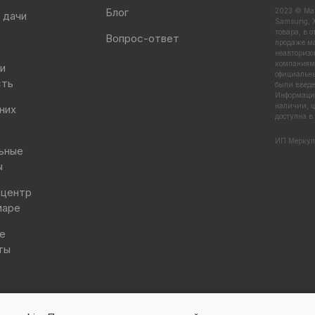
Блог
2023 © Маг
 дачи
Samsung, X
товара, в 
Вопрос-ответ
продаже ма
неавторизо
компаниями
 и
официальны
сть
были введе
Информация
наличии, ц
них
доступна в
ИП Меркул
ьные
ы
 центр
маре
е
ты