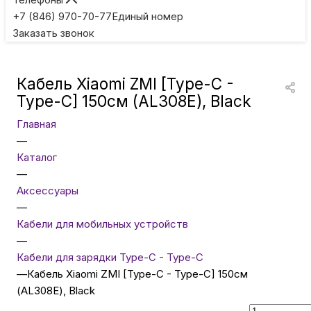
Игровые приставки
+7 (846) 970-70-77
Единый номер
Заказать звонок
Умные очки
Кабель Xiaomi ZMI [Type-C -
Умные кольца
Type-C] 150см (AL308E), Black
Главная
Фитнес-браслеты
—
Каталог
—
Туризм и отдых
Аксессуары
—
Товары для детей
Кабели для мобильных устройств
—
Кабели для зарядки Type-C - Type-C
Фототехника
—
Кабель Xiaomi ZMI [Type-C - Type-C] 150см
(AL308E), Black
ТВ и проекторы