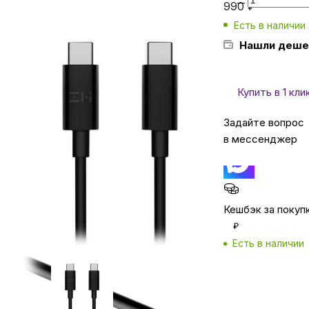
990
₽
Есть в наличии
Бытовая техника
Нашли деше
Красота и здоровье
Купить в 1 кли
Задайте вопрос
Сумки и чемоданы
в мессенджер
Для дома и дачи
Кешбэк за покуп
LEGO
₽
Есть в наличии
Для домашних питомцев
Рассчитать 
Нашли дешевле?
Умный дом и безопасность