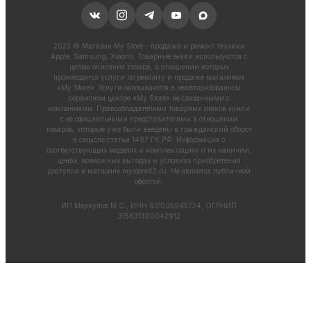
2023 © Магазин My Store - продажа и ремонт техники
Apple, Samsung, Xiaomi. Товарные знаки используются с
целью описания товара, в отношении которых
производятся услуги по ремонту и продаже магазином
«My Store». Услуги оказываются в неавторизованном
сервисном центре «My Store» не связанными с
компаниями. Правообладателями товарных знаков и/или
с ее официальными представителями в отношении
товаров, которые уже были введены в гражданский оборот
в смысле статьи 1487 ГК РФ. Информация о
соответствующих моделях и комплектациях и их наличии,
ценах, возможных выгодах и условиях приобретения
доступна в магазине
mystore63.ru
. Не является публичной
офертой.
ИП Меркулов М.С., ИНН 631505945724, ОГРНИП
315631300042912