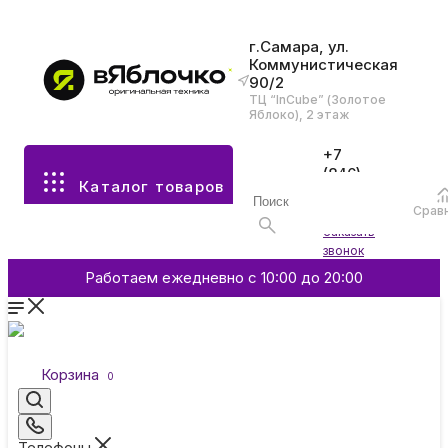
г.Самара, ул.
Коммунистическая
90/2
Все разделы каталога
ТЦ “InCube” (Золотое
Яблоко), 2 этаж
Apple
+7
(846)
Каталог товаров
970-
70-77
Аксессуары
Срав
Войти
Заказать
звонок
Смартфоны и гаджеты
Работаем ежедневно с 10:00 до 20:00
Dyson
Корзина
0
Garmin
Телефоны