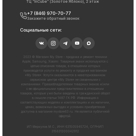
ТЦ “InCube” (Золотое Яблоко), 2 этаж
+7 (846) 970-70-77
Закажите обратный звонок
Социальные сети:
2023 © Магазин My Store - продажа и ремонт техники
Apple, Samsung, Xiaomi. Товарные знаки используются с
целью описания товара, в отношении которых
производятся услуги по ремонту и продаже магазином
«My Store». Услуги оказываются в неавторизованном
сервисном центре «My Store» не связанными с
компаниями. Правообладателями товарных знаков и/или
с ее официальными представителями в отношении
товаров, которые уже были введены в гражданский оборот
в смысле статьи 1487 ГК РФ. Информация о
соответствующих моделях и комплектациях и их наличии,
ценах, возможных выгодах и условиях приобретения
доступна в магазине
mystore63.ru
. Не является публичной
офертой.
ИП Меркулов М.С., ИНН 631505945724, ОГРНИП
315631300042912