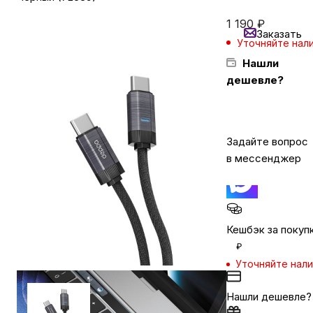
1 190
₽
Заказать
Бытовая техника
Уточняйте нал
Нашли
дешевле?
Красота и здоровье
Сумки и чемоданы
Задайте вопрос
в мессенджер
Для дома и дачи
LEGO
Кешбэк за покуп
₽
Для домашних питомцев
Уточняйте нал
Нашли дешевле?
Умный дом и безопасность