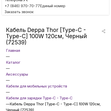
Игровые приставки
+7 (846) 970-70-77
Единый номер
Заказать звонок
Умные очки
Кабель Deppa Thor [Type-C -
Умные кольца
Type-C] 100W 120см, Черный
(72539)
Фитнес-браслеты
Главная
—
Каталог
Туризм и отдых
—
Аксессуары
Товары для детей
—
Кабели для мобильных устройств
—
Фототехника
Кабели для зарядки Type-C - Type-C
—
Кабель Deppa Thor [Type-C - Type-C] 100W 120см,
Черный (72539)
ТВ и проекторы