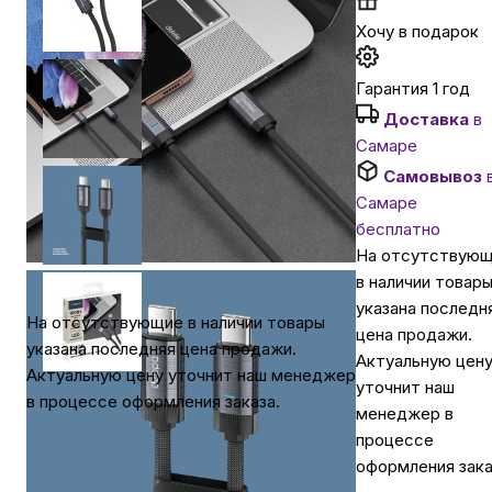
Хочу в подарок
Автомобильные аксессуары
Гарантия 1 год
Сервисный центр Apple в Самаре
Доставка
в
Самаре
Самовывоз
Подарочные сертификаты
Самаре
бесплатно
Аудио
На отсутствую
в наличии товар
указана последн
На отсутствующие в наличии товары
цена продажи.
указана последняя цена продажи.
Актуальную цен
Актуальную цену уточнит наш менеджер
уточнит наш
в процессе оформления заказа.
менеджер в
процессе
оформления зака