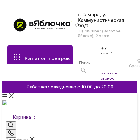
г.Самара, ул.
Коммунистическая
90/2
Все разделы каталога
ТЦ “InCube” (Золотое
Яблоко), 2 этаж
Apple
+7
(846)
Каталог товаров
970-
70-77
Аксессуары
Срав
Войти
Заказать
звонок
Смартфоны и гаджеты
Работаем ежедневно с 10:00 до 20:00
Dyson
Корзина
0
Garmin
Телефоны