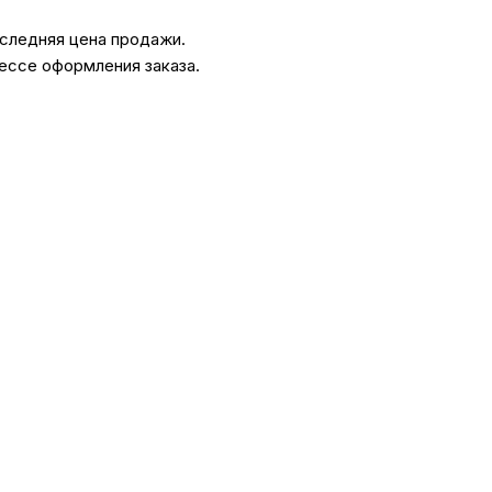
оследняя цена продажи.
ссуары
ессе оформления заказа.
 Самаре
икаты