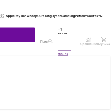
Apple
Ray Ban
Whoop
Oura Ring
Dyson
Samsung
Ремонт
Контакты
+7
(846)
970-
70-77
Сравнение
Корзина
Войти
Заказать
ы
звонок
жеты