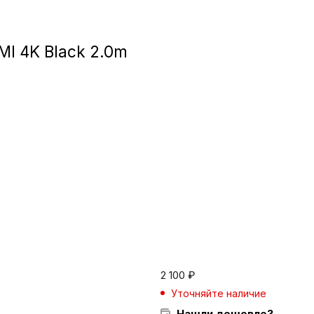
Игровые приста
MI 4K Black 2.0m
Умные очк
Умные кольц
Фитнес-брасл
Туризм и отд
Товары для де
Фототехник
2 100
₽
Уточняйте наличие
ТВ и проекто
Нашли дешевле?