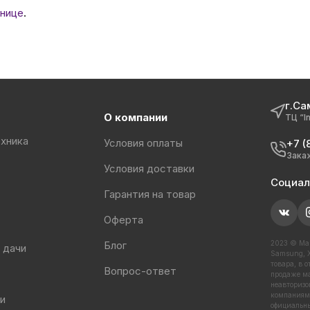
нице
.
г.Са
О компании
ТЦ “I
хника
Условия оплаты
+7 (
Зака
Условия доставки
Социал
Гарантия на товар
Оферта
Блог
2023 © Маг
 дачи
Samsung, X
товара, в 
Вопрос-ответ
продаже ма
неавторизо
компаниями
 и
официальны