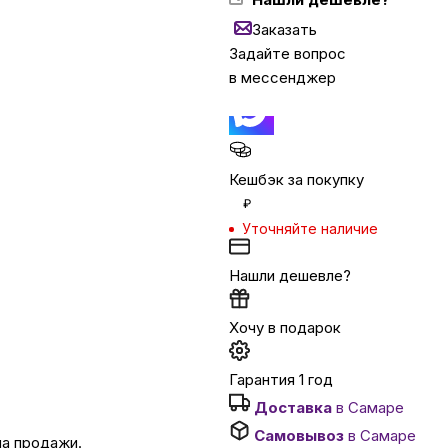
Заказать
Задайте вопрос
Бытовая техни
в мессенджер
Красота и здоро
Кешбэк за покупку
Сумки и чемод
₽
Уточняйте наличие
Для дома и да
Нашли дешевле?
LEGO
Хочу в подарок
Для домашних пит
Гарантия 1 год
Доставка
в Самаре
Умный дом и безопас
Самовывоз
в Самаре
на продажи.