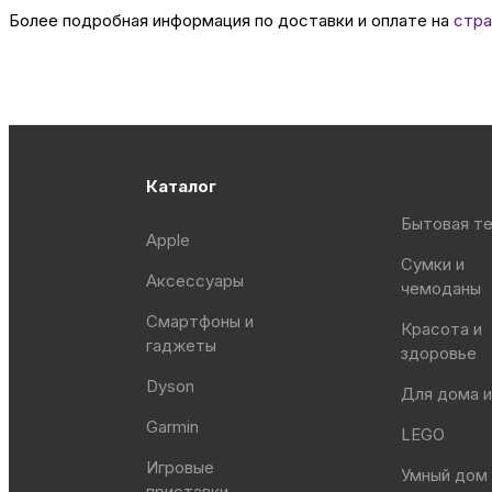
Более подробная информация по доставки и оплате на
стра
Каталог
Бытовая те
Apple
Сумки и
Аксессуары
чемоданы
Смартфоны и
Красота и
гаджеты
здоровье
Dyson
Для дома и
Garmin
LEGO
Игровые
Умный дом
приставки