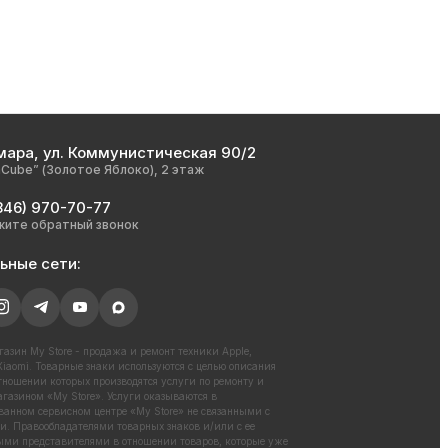
мара, ул. Коммунистическая 90/2
nCube” (Золотое Яблоко), 2 этаж
846) 970-70-77
жите обратный звонок
ьные сети:
азин My Store - продажа и ремонт техники Apple,
iaomi. Товарные знаки используются с целью описания
отношении которых производятся услуги по ремонту и
газином «My Store». Услуги оказываются в
ванном сервисном центре «My Store» не связанными с
. Правообладателями товарных знаков и/или с ее
ми представителями в отношении товаров, которые уже