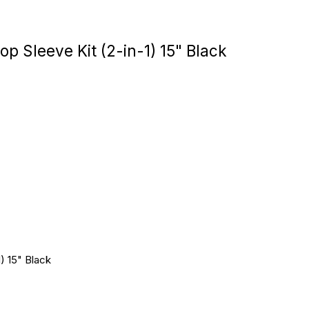
Игровые приста
 Sleeve Kit (2-in-1) 15" Black
Умные очк
Умные кольц
Фитнес-брасл
Туризм и отд
Товары для де
) 15" Black
Фототехник
ТВ и проекто