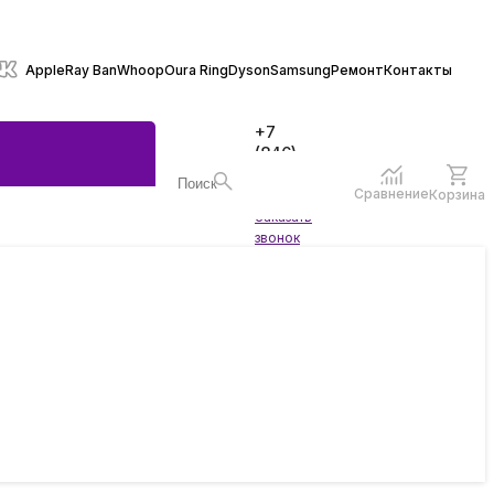
Apple
Ray Ban
Whoop
Oura Ring
Dyson
Samsung
Ремонт
Контакты
+7
(846)
970-
70-77
Сравнение
Корзина
Войти
Заказать
ы
звонок
жеты