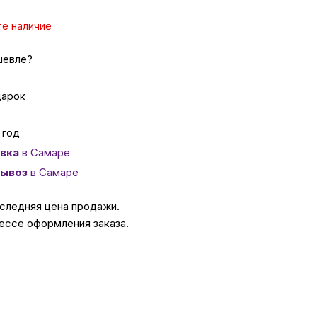
те наличие
ссуары
шевле?
 Самаре
дарок
икаты
 год
вка
в Самаре
ывоз
в Самаре
о
оследняя цена продажи.
ессе оформления заказа.