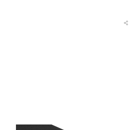
вки
и
а
еты
ых
тей
а
ры