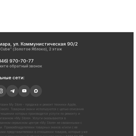
мара, ул. Коммунистическая 90/2
nCube” (Золотое Яблоко), 2 этаж
846) 970-70-77
жите обратный звонок
ьные сети:
азин My Store - продажа и ремонт техники Apple,
iaomi. Товарные знаки используются с целью описания
отношении которых производятся услуги по ремонту и
газином «My Store». Услуги оказываются в
ванном сервисном центре «My Store» не связанными с
. Правообладателями товарных знаков и/или с ее
ми представителями в отношении товаров, которые уже