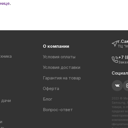
нице
.
г.Са
О компании
ТЦ “I
хника
Условия оплаты
+7 (
Зака
Условия доставки
Социал
Гарантия на товар
Оферта
Блог
2023 © Маг
 дачи
Samsung, X
товара, в 
Вопрос-ответ
продаже ма
неавторизо
компаниями
 и
официальны
сть