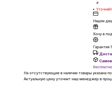
₽
Уточняй
Автомобильные аксе
Нашли де
Сервисный центр Apple в
Хочу в по
Подарочные сертиф
Гарантия 1
Доста
Аудио
Самов
бесплатн
На отсутствующие в наличии товары указана п
Актуальную цену уточнит наш менеджер в проц