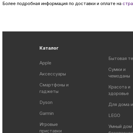
Более подробная информация по доставки и оплате на
стра
Каталог
Бытовая те
Apple
Сумки и
Аксессуары
чемоданы
Смартфоны и
Красота и
гаджеты
здоровье
Dyson
Для дома и
Garmin
LEGO
Игровые
Умный дом
приставки
безопасно