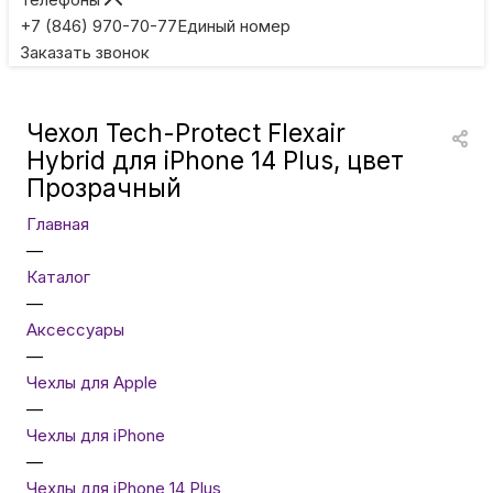
Игровые приставки
+7 (846) 970-70-77
Единый номер
Заказать звонок
Умные очки
Чехол Tech-Protect Flexair
Умные кольца
Hybrid для iPhone 14 Plus, цвет
Прозрачный
Фитнес-браслеты
Главная
—
Каталог
Туризм и отдых
—
Аксессуары
Товары для детей
—
Чехлы для Apple
—
Фототехника
Чехлы для iPhone
—
Чехлы для iPhone 14 Plus
ТВ и проекторы