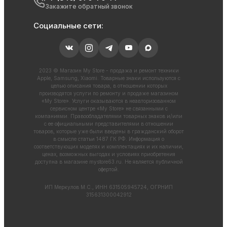
Закажите обратный звонок
Социальные сети:
2023 © Магазин My Store - продажа и ремонт техники
Apple, Samsung, Xiaomi. Товарные знаки используются с
целью описания товара, в отношении которых
производятся услуги по ремонту и продаже магазином
«My Store». Услуги оказываются в неавторизованном
сервисном центре «My Store» не связанными с
компаниями. Правообладателями товарных знаков и/или
с ее официальными представителями в отношении
товаров, которые уже были введены в гражданский оборот
в смысле статьи 1487 ГК РФ. Информация о
соответствующих моделях и комплектациях и их наличии,
ценах, возможных выгодах и условиях приобретения
доступна в магазине
mystore63.ru
. Не является публичной
офертой.
ИП Меркулов М.С., ИНН 631505945724, ОГРНИП
315631300042912