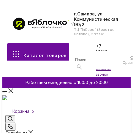
г.Самара, ул.
Коммунистическая
90/2
Все разделы каталога
ТЦ “InCube” (Золотое
Яблоко), 2 этаж
Apple
+7
(846)
Каталог товаров
970-
70-77
Аксессуары
Срав
Войти
Заказать
звонок
Смартфоны и гаджеты
Работаем ежедневно с 10:00 до 20:00
Dyson
Корзина
0
Garmin
Телефоны