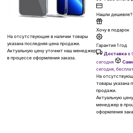
Автомобильные аксессуары
Нашли дешевле?
Хочу в подарок
Сервисный центр Apple в Самаре
На отсутствующие в наличии товары
указана последняя цена продажи.
Гарантия 1 год
Подарочные сертификаты
Актуальную цену уточнит наш менеджер
Доставка
в 
в процессе оформления заказа.
сегодня
Сам
Аудио
сегодня, беспла
На отсутствующ
товары указана 
продажи.
Актуальную цену
менеджер в про
оформления зака