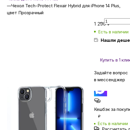
—
Чехол Tech-Protect Flexair Hybrid для iPhone 14 Plus,
цвет Прозрачный
Бытовая техника
1 290
₽
Есть в наличии
Красота и здоровье
Нашли деше
Сумки и чемоданы
Купить в 1 кли
Для дома и дачи
Задайте вопрос
в мессенджер
LEGO
Для домашних питомцев
Кешбэк за покуп
₽
Есть в наличии
Умный дом и безопасность
Рассчитать 