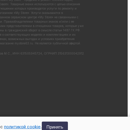
iaomi. Товарные знаки используются с целью описания
отношении которых производятся услуги по ремонту и
газином «My Store». Услуги оказываются в
ванном сервисном центре «My Store» не связанными с
. Правообладателями товарных знаков и/или с ее
ми представителями в отношении товаров, которые уже
ны в гражданский оборот в смысле статьи 1487 ГК РФ.
 о соответствующих моделях и комплектациях и их
енах, возможных выгодах и условиях приобретения
 магазине
mystore63.ru
. Не является публичной офертой.
ов М.С., ИНН 631505945724, ОГРНИП 315631300042912
 с
политикой cookie
.
Принять