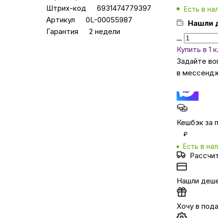
Штрих-код
6931474779397
Есть в на
Артикул
0L-00055987
Нашли 
Бытовая техни
Гарантия
2 недели
Купить в 1 
Красота и здоро
Задайте во
в мессенд
Сумки и чемод
Для дома и да
Кешбэк за 
₽
Есть в на
LEGO
Рассчи
Для домашних пит
Нашли деш
Хочу в под
Умный дом и безопас