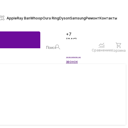
Apple
Ray Ban
Whoop
Oura Ring
Dyson
Samsung
Ремонт
Контакты
+7
(846)
970-
70-77
Сравнение
Корзина
Войти
Заказать
ы
звонок
жеты