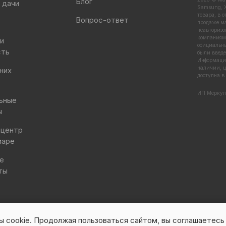
Блог
 дачи
Samsung, X
товара, в 
Вопрос-ответ
продаже ма
неавторизо
компаниями
 и
официальны
сть
были введе
Информация
наличии, ц
них
доступна в
ИП Меркул
ьные
ы
 центр
маре
е
ты
 cookie. Продолжая пользоваться сайтом, вы соглашаетесь