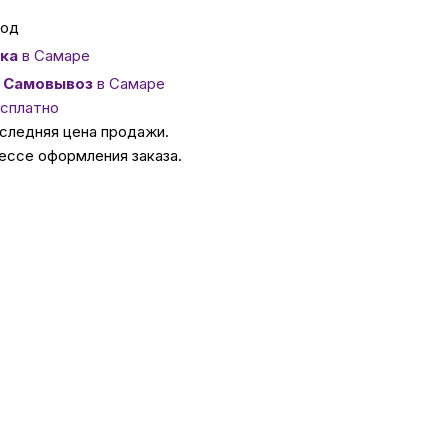
год
ссуары
ка
в Самаре
Самовывоз
в Самаре
есплатно
 Самаре
оследняя цена продажи.
ессе оформления заказа.
икаты