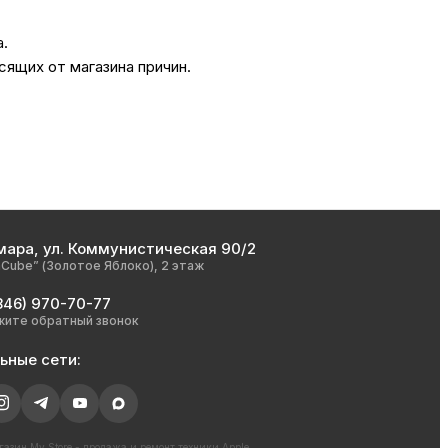
а.
сящих от магазина причин.
мара, ул. Коммунистическая 90/2
nCube” (Золотое Яблоко), 2 этаж
846) 970-70-77
жите обратный звонок
ьные сети:
азин My Store - продажа и ремонт техники Apple,