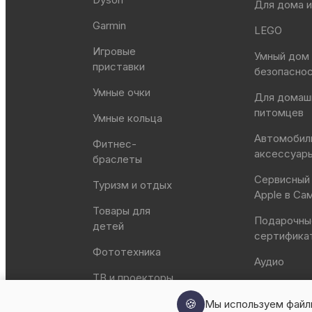
Для дома и
Garmin
LEGO
Игровые
Умный дом
приставки
безопасно
Умные очки
Для домаш
питомцев
Умные кольца
Автомобил
Фитнес-
аксессуар
браслеты
Сервисный
Туризм и отдых
Apple в Са
Товары для
Подарочны
детей
сертифика
Фототехника
Аудио
ТВ и проекторы
🍪
Мы используем файлы