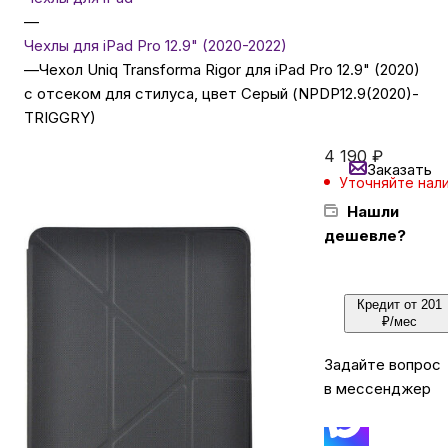
—
Чехлы для iPad Pro 12.9" (2020-2022)
Бытовая техника
—
Чехол Uniq Transforma Rigor для iPad Pro 12.9" (2020)
с отсеком для стилуса, цвет Серый (NPDP12.9(2020)-
TRIGGRY)
Красота и здоровье
4 190
₽
Заказать
Сумки и чемоданы
Уточняйте нал
Нашли
дешевле?
Для дома и дачи
Кредит от 201
LEGO
₽/мес
Задайте вопрос
Для домашних питомцев
в мессенджер
Умный дом и безопасность