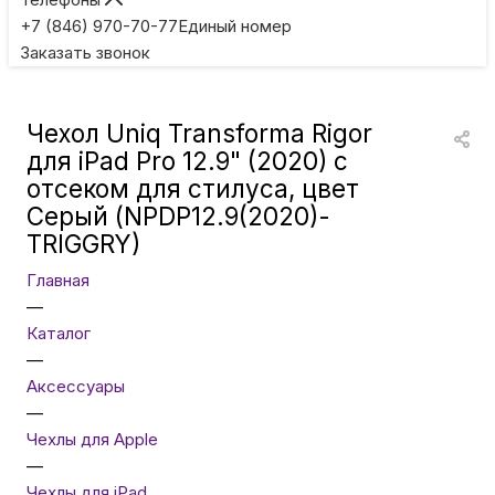
Игровые приставки
+7 (846) 970-70-77
Единый номер
Заказать звонок
Умные очки
Чехол Uniq Transforma Rigor
Умные кольца
для iPad Pro 12.9" (2020) с
отсеком для стилуса, цвет
Серый (NPDP12.9(2020)-
Фитнес-браслеты
TRIGGRY)
Главная
Туризм и отдых
—
Каталог
Товары для детей
—
Аксессуары
—
Фототехника
Чехлы для Apple
—
Чехлы для iPad
ТВ и проекторы