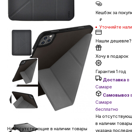
Кешбэк за покуп
Автомобильные аксессуары
₽
Уточняйте нал
Сервисный центр Apple в Самаре
Нашли дешевле?
Подарочные сертификаты
Хочу в подарок
Аудио
Гарантия 1 год
Доставка
в
Самаре
Самовывоз
Самаре
бесплатно
На отсутствую
в наличии товар
На отсутствующие в наличии товары
указана последн