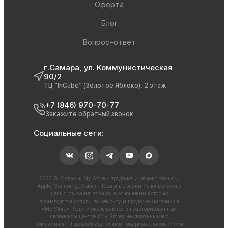
Оферта
Блог
Вопрос-ответ
г.Самара, ул. Коммунистическая
90/2
ТЦ “InCube” (Золотое Яблоко), 2 этаж
+7 (846) 970-70-77
Закажите обратный звонок
Социальные сети:
2023 © Магазин My Store - продажа и ремонт техники
Apple, Samsung, Xiaomi. Товарные знаки используются с
целью описания товара, в отношении которых
производятся услуги по ремонту и продаже магазином
«My Store». Услуги оказываются в неавторизованном
сервисном центре «My Store» не связанными с
компаниями. Правообладателями товарных знаков и/или