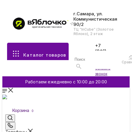
г.Самара, ул.
Коммунистическая
90/2
Все разделы каталога
ТЦ “InCube” (Золотое
Яблоко), 2 этаж
Apple
+7
(846)
Каталог товаров
970-
70-77
Аксессуары
Срав
Войти
Заказать
звонок
Смартфоны и гаджеты
Работаем ежедневно с 10:00 до 20:00
Dyson
Корзина
0
Garmin
Телефоны