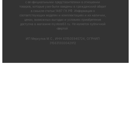
с ее официальными представителями в отношении
товаров, которые уже были введены в гражданский оборот
в смысле статьи 1487 ГК РФ. Информация о
соответствующих моделях и комплектациях и их наличии,
ценах, возможных выгодах и условиях приобретения
доступна в магазине
mystore63.ru
. Не является публичной
офертой.
ИП Меркулов М.С., ИНН 631505945724, ОГРНИП
315631300042912